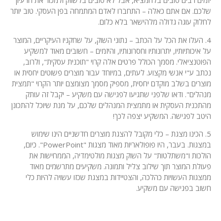
יזמים רבים טובים בלהמציא, אבל לא טובים בלשווק ולמכור את הרעיון
שלכם. אם אתם כאלה – התחברו לאדם המתמחה בפן העסקי. טוב יותר
לחלוק עוגה גדולה מלהישאר בלא כלום.
4. העלו את הכל על הכתב – נתוני השוק, על שחקניו העיקריים, המוצר
על איכותיותיו, יתרונותיו וחסרונותיו, והיזמים – חשובים מאוד למשקיע
הפוטנציאלי. מסמך הכולל פרטים אלה קרוי "תוכנית עסקית", ולרוב,
נכתב ע"י אנשי מקצוע. לעתים, במיוחד עבור מוצרים פשוטים יחסית או
מוצרים בשלב מוקדם יחסית, מספיק מסמך מצומצם יותר הקרוי "תמצית
מנהלים". ודאו שלפני שתגיעו לפגישה עם משקיע – יקבל זה עותק
מהתכנית העסקית או מתמצית המנהלים שלכם, על מנת שיוכל להתכונן
היטב לפגישה. המשקיע יצפה לכך!
5. הכינו מצגת – כלי מקובל להצגת מוצרים חדשניים הינו שימוש
במצגות. בעבר, היו פופולאריות מאוד מצגות "PowerPoint". כיום,
הולכות ו"משתלטות" על השוק מצגות מולטימדיה, הממחישות את
פעולת המוצר תוך שילוב צליל ותמונה. משקיעים מתרשמים מאוד
ממצגות העשויות כהלכה, והצטיידות במצגת שכזו עשויה להיות כלי
חשוב בפגישה עם משקיע.