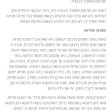
חודשים מתאריך הבכורה.
לאחר 30 חודשים מתאריך הבכורה חייב בעל הבקשה להחליט מהן
המדינות בהן הוא צריך הגנה ולהגיש בקשות תואמות בכל מדינה ומדינה.
לאחר תאריך זה, לא ניתן יהיה להגיש בקשות במדינות נוספות.
הסכמי סודיות
טעות נפוצה שיזמים מרבים לעשותה היא שאין ערך להסכמי סודיות
משום שהם תלויים ברצונו הטוב של החותם עליהם לכבדם. סברה זו
אינה נכונה. הסכם הסודיות הוא כלי חשוב ביותר במו"מ משתי סיבות.
הסיבה הראשונה, והנפוצה, היא שהסכם כזה מהווה הרתעה בפני
החותם עליו להפר את הפטנט. אך אין זו הסיבה העיקרית. במו"מ נהוג
להחתים על הסכם סודיות טרם הגשת הבקשה לפטנט, שחושפת את
ההמצאה ממילא. במצב כזה, גילוי ההמצאה בלא הסכם סודיות ייחשב
לפרסומה, ופרסום שכזה מונע את קבלת הפטנט. מאידך, הסכם סודיות,
אפילו אם אין מכבדים אותו, מונע את החשבת המו"מ כפרסום הרעיון,
ומאפשר לקבל פטנט, על אף גילוי הרעיון.
לעתים קרובות, יזמים עושים שימוש בנוסח מוכן וכללי של הסכם סודיות,
אשר ניתן למצוא בחופשיות ברחבי האינטרנט (נוסח לדוגמא ניתן למצוא
גם באתר זה). יחד עם זאת, אנו ממליצים להיזהר מגישה זו. לעתים –