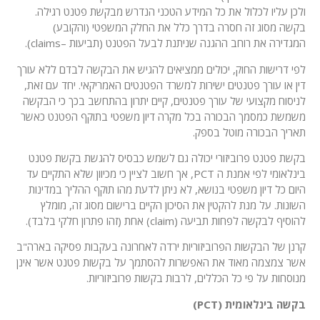
ולכן עליו לכלול את כל המידע הטכני הנדרש מבקשת פטנט רגילה.
בקשה מסוג זה חסרה בדרך כלל את החלק המשפטי (והקובע)
המגדירה את רוחב ההגנה שניתנת לבעל הפטנט (תביעות –claims).
לפי דרישות החוק, יכולים ממציאים להגיש את הבקשה לבדם ללא עורך
דין או עורך פטנטים ישירות למשרד הפטנטים האמריקאי. יחד עם זאת,
לניסוח מקצועי של עורך פטנטים, קיים יתרון בהתחשב בכך כי הבקשה
משמשת כמסמך הבכורה בכל מקרה דיון משפטי בתוקף הפטנט כאשר
תאריך הבכורה מוטל בספק.
בקשת פטנט פרוביזורי יכולה גם לשמש כבסיס להגשת בקשת פטנט
בינלאומי לפי אמנת ה PCT, אך חשוב לציין כי מכיוון שלא התקיים עד
היום כל דיון משפטי בנושא, לא ניתן לדעת מהו תוקף ההליך במדינות
השונות. על מנת להקטין את הסיכון הקיים ברישום מסוג זה, מומלץ
להוסיף לבקשה לפחות תביעה (claim) אחת (זהו פתרון חלקי בלבד).
קרנן של הבקשות הפרוביזוריות ירדה לאחרונה בעקבות פסיקה בארה"ב
אשר צמצמה מאוד את האפשרות להסתמך על בקשות פטנט אשר אינן
מנוסחות על פי כל הכללים, לרבות בקשות פרוביזוריות.
בקשה בינלאומית (PCT)