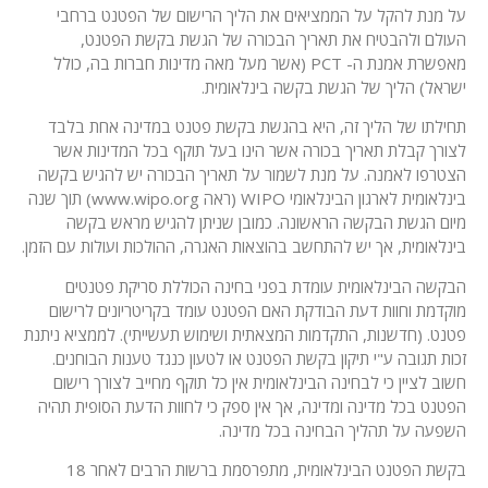
על מנת להקל על הממציאים את הליך הרישום של הפטנט ברחבי
העולם ולהבטיח את תאריך הבכורה של הגשת בקשת הפטנט,
מאפשרת אמנת ה- PCT (אשר מעל מאה מדינות חברות בה, כולל
ישראל) הליך של הגשת בקשה בינלאומית.
תחילתו של הליך זה, היא בהגשת בקשת פטנט במדינה אחת בלבד
לצורך קבלת תאריך בכורה אשר הינו בעל תוקף בכל המדינות אשר
הצטרפו לאמנה. על מנת לשמור על תאריך הבכורה יש להגיש בקשה
בינלאומית לארגון הבינלאומי WIPO (ראה www.wipo.org) תוך שנה
מיום הגשת הבקשה הראשונה. כמובן שניתן להגיש מראש בקשה
בינלאומית, אך יש להתחשב בהוצאות האגרה, ההולכות ועולות עם הזמן.
הבקשה הבינלאומית עומדת בפני בחינה הכוללת סריקת פטנטים
מוקדמת וחוות דעת הבודקת האם הפטנט עומד בקריטריונים לרישום
פטנט. (חדשנות, התקדמות המצאתית ושימוש תעשייתי). לממציא ניתנת
זכות תגובה ע"י תיקון בקשת הפטנט או לטעון כנגד טענות הבוחנים.
חשוב לציין כי לבחינה הבינלאומית אין כל תוקף מחייב לצורך רישום
הפטנט בכל מדינה ומדינה, אך אין ספק כי לחוות הדעת הסופית תהיה
השפעה על תהליך הבחינה בכל מדינה.
בקשת הפטנט הבינלאומית, מתפרסמת ברשות הרבים לאחר 18