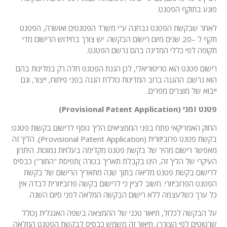
פוגע בתוקף הפטנט.
לאחר שבקשת הפטנט נבחנה ע"י משרד הפטנטים ואושרה, הפטנט
תקף ל –20 שנים מיום רישום הבקשה. יש צורך בחידוש הרישום מדי
תקופה לפי כללי המדינה בהם נרשם הפטנט.
רישום פטנט הוא טריטוריאלי, לכן הגנת הפטנט חלה רק במדינות בהם
הוא נרשם. ההגנה ברוב המדינות כוללת הגנה בפני פיתוח, ייצור, וגם
ייבוא של מוצרים מפרים.
פטנט זמני (Provisional Patent Application)
החוק האמריקאי פתח בפני הממציאים הליך נוסף לרישום בקשות פטנט:
בקשת פטנט פרוביזורית (Provisional Patent Application). הליך זה
מאפשר רישום מהיר של בקשת פטנט מקדימה בעלויות נמוכות. היתרון
העיקרי של הליך זה, הינו בקבלת תאריך בכורה )תפיסת "התור") כבסיס
לרישום בקשת פטנט מליאה בתוך שנה מתאריך הרישום של בקשת
הפטנט הפרוביזורי. חשוב לציין כי לרישום בקשה פרוביזורית לבדה אין
כל ערך כשלעצמה ללא רישום הבקשה המלאה לפני סיום השנה.
על הבקשה לכלול, תיאור טכני של ההמצאה בשפה האנגלית (כולל
שרטוטים לפי הצורך). תיאור זה משמש כבסיס לבקשת הפטנט המלאה