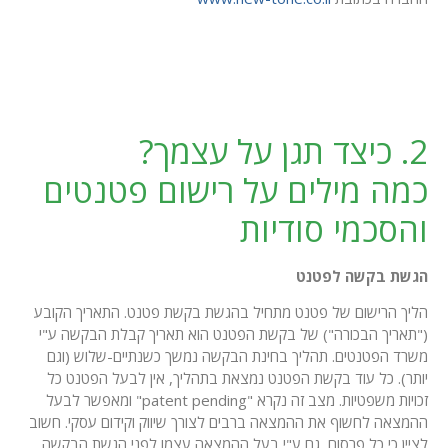
2. כיצד תגן על עצמך?
כמה מילים על רישום פטנטים
והסכמי סודיות
הגשת בקשה לפטנט
הליך הרישום של פטנט מתחיל בהגשת בקשת פטנט. התאריך הקובע
("תאריך הבכורה") של בקשת הפטנט הוא תאריך קבלת הבקשה ע"י
משרד הפטנטים. תהליך בחינת הבקשה נמשך כשנתיים-שלוש (וגם
יותר). כל עוד בקשת הפטנט נמצאת בתהליך, אין לבעל הפטנט כל
זכויות משפטיות. מצב זה נקרא "patent pending" ומאפשר לבעל
ההמצאה לחשוף את ההמצאה ברבים לצורך שיווק וקידום עסקי. חשוב
לציין כי כל פרסום, גם ע"י בעל ההמצאה עצמו לפני הגשת הבקשה