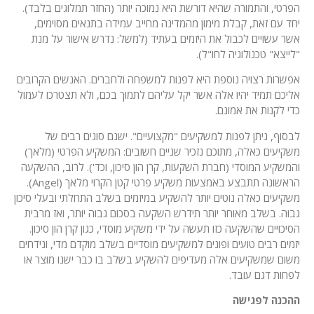
הפרטי, והתמורה שהיא דורשת היא נמוכה יותר (החזר תמלוגים בלבד).
יחד עם זאת, קבלת מימון מהמדינה מחייב עמידה בתנאים מסוימים,
אשר עשויים לכבול את היזמים בעתיד (למשל: נדרש אישור על מנת
"לייצא" טכנולוגיה לחו"ל).
אפשרות רצויה נוספת היא לפנות למשפחה ולחברים. האנשים הקרובים
אליכם תמיד יהיו אלה אשר יקל עליהם לתמוך בכם, ולא תצטרכו לעמול
כדי לקנות את אמונם.
לבסוף, ניתן לפנות למשקיעים "מקצועיים". ישנם סוגים רבים של
משקיעים כאלה, מתוכם נזכיר שניים חשובים: המשקיע הפרטי (מלאך)
והמשקיע המוסדי (חברת השקעות, קרן הון סיכון, וכד'). לרוב, ההשקעה
הראשונה תתבצע באמצעות משקיע פרטי קטן הקרוי מלאך (Angel).
משקיעים כאלה נוטים יותר להשקיע במיזמים בשלב התחלתי ובעלי סיכון
גבוה. בשלב מאוחר יותר תידרש השקעה בסכום גבוה יותר, ואז מרבית
הסיכויים שהשקעה כזו תעשה על ידי משקיע מוסדי, כגון קרן הון סיכון.
יזמים רבים טועים ופונים למשקיעים מוסדיים בשלב מוקדם מדי, ונידחים
משום שמשקיעים אלה מעדיפים להשקיע בשלב בו כבר ישנו מוצר או
לפחות דגם עובד.
ההכנה לפגישה