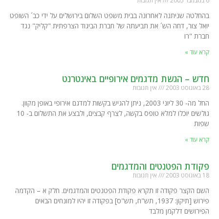
6 בנובמבר 2005
אין תגובות
בהחלטה שניתנה לאחרונה בבית משפט השלום בירושלים על ידי כב´ השופט
יואל צור, דחה הש´ את תביעתה של חברת הביגוד הצרפתית "קליק" נגד
חברת "רו
קרא עוד »
חדש – הגשת מדגמים אירופיים באינטרנט
28 באוגוסט 2003
אין תגובות
החל מה- 30 ליוני 2003, ניתן להגיש בקשות למדגם אירופי באופן מקוון.
גולשים יוכלו למלא טופס בקשה, לצרף קבצים, ולבצע את התשלום ב- 10
שפות
קרא עוד »
פקודת הפטנטים והמדגמים
18 באוגוסט 2003
אין תגובות
השם הקצר פקודה זו תקרא פקודת הפטנטים והמדגמים. חלק א – הקדמה
פירוש [תיקון: 1937, תש"ח, תש"ס] בפקודה זו יהיו למונחים הבאים
הפירושים דלקמן מלבד