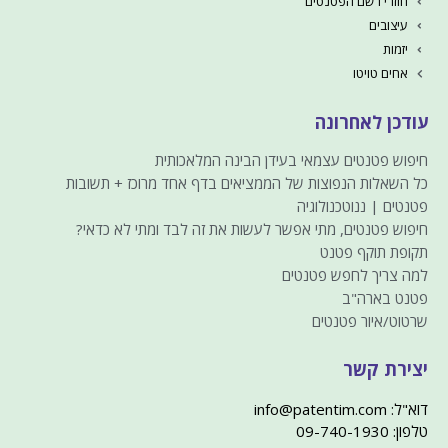
חוזרי רשם הפטנטים
עיצובים
יזמות
אחים טויטו
עודכן לאחרונה
חיפוש פטנטים עצמאי בעידן הבינה המלאכותית
כל השאלות הנפוצות של הממציאים בדף אחד מרוכז + תשובות
פטנטים | ננוטכנולוגיה
חיפוש פטנטים, מתי אפשר לעשות את זה לבד ומתי לא כדאי?
תקופת תוקף פטנט
למה צריך לחפש פטנטים
פטנט בארה"ב
שרטוט/איור פטנטים
יצירת קשר
דוא"ל: info@patentim.com
טלפון: 09-740-1930