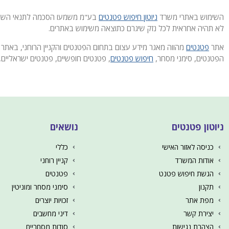
השימוש באתרי משרד
ניוטון חיפוש פטנטים
בע"מ משמעו הסכמה לתנאי השימוש
לא תהיה אחראית לכל נזק שיגרם כתוצאה משימוש באתרים.
אתר
פטנטים
מהווה מאגר מידע עצום בתחום הפטנטים והקניין הרוחני, באתר 
הפטנטים, סימני מסחר,
חיפוש פטנטים
, פטנטים חופשיים, פטנטים ישראליים, 
ניוטון פטנטים
נושאים
כניסה לאזור האישי
כללי
אודות המשרד
קניין רוחני
הגשת חיפוש פטנט
פטנטים
תקנון
סימני מסחר ומוניטין
מפת אתר
זכויות יוצרים
יצירת קשר
דיני מחשבים
הצהרת נגישות
סודות מסחריים