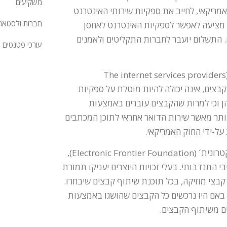
משקיעים
נה מהחוק האמריקאי, לחייב את ספקיות שירותי האינטרנט
חברות ולסטאר
 מציעה לאפשר לספקיות האינטרנט לאחסן
 התשלום יועבר לחברות התקליטים ולאמנים
עורכי פטנטים
יוזמה זו זוכה להתנגדות מצד ארגון ספקי שירותי האינטרנט הבריטי (The internet services providers
ת של קבצים, אינה יכולה להיות מוטלת על ספקיות
הן וכי למרות שהקבצים עוברים באמצעות
יותר מאשר שירות הדואר אחראי לתוכן המכתבים
על-ידי החוק האמריקאי.
מודל נוסף של שיתוף קבצים חוקי, מוצע על ידי ´אגודת החזית האלקטרונית´ (Electronic Frontier Foundation),
י התנדבותי. בעלי זכויות היוצרים יעניקו תמורת
בצי מוזיקה, בכל תוכנת שיתוף קבצים שיבחרו.
 באם היו נרכשים כל הקבצים שהושגו באמצעות
ים משיתוף הקבצים.