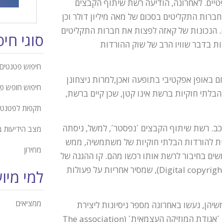
ים. לאחרונה, הודיעה רשת שיתוף הקבצים
חברות התקליטים בסכום של מאה מיליון דולר וכן
. הנכונות של קאזה לפצות את חברות התקליטים
סוגי חי
ת בדבר שוויו הרב של שוק ההורדות
חיפוש פטנטים 
ם באופן אפקטיבי בתופעה ואכן,למרות ניצחונן
חיפוש חופש פ
לתי חוקיות ברשת אינו קטן, שכן קיים ברשת,
תקפות לפטנט
ב. רשת שיתוף הקבצים ´נפסטר´, למשל, ניסתה
מצב הידיעות 
אית להורדות הבלתי חוקיות של משתמשיה, ממש
מחירון
ים בחיבור לרשת אותו רכשו מהם. קו ההגנה של
´נפסטר´ מנסה לחסות תחת ´חוק זכויות היוצרים הדיגיטליות´ (Digital copyright law), שמסיר אחריות על פעולות
למי מיו
ממציאים
הן, נעשו באחרונה מספר ניסיונות ליצירת
מודלים שיאפשרו הורדת קבצי מדיה חוקית. מודל שכזה הוצע על ידי ´אגודת המוזיקה העצמאית´ (The association