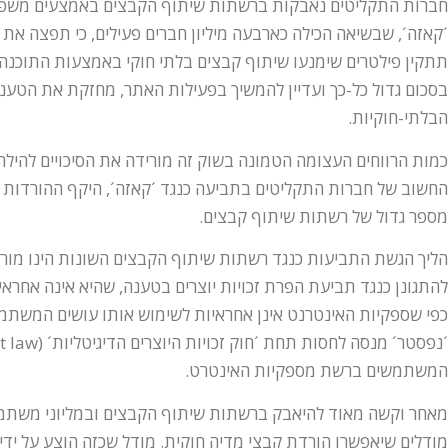
חברות התקליטים נאבקות ברשתות שיתוף הקבצים באמצעים משפטי
´קאזה´, שבשיאה הכילה כארבעה מיליון חברים פעילים, כי תפצה את 
תתקין פילטרים שימנעו שיתוף קבצים בלתי חוקי באמצעות התוכנה
בסכום גדול כל-כך ועדיין להמשיך בפעילות האתר, מחזקת את הטענו
הבלתי-חוקיות.
כמות הרווחים העצומה הטמונה בשוק זה מורידה את הסיכויים להילח
החשוב של חברות התקליטים בתביעה כנגד ´קאזה´, היקף ההורדות הב
מספר גדול של רשתות שיתוף קבצים.
הליך הגשת התביעות כנגד רשתות שיתוף הקבצים השונות הינו מורכ
להתגונן כנגד תביעת הפרת זכויות יוצרים בטענה, שהיא אינה אחר
כפי שספקיות האינטרנט אינן אחראיות לשימוש אותו עושים המשתמש
המשתמשים ברשת מספקיות האינטרט.
מאחר וקשה מאוד להיאבק ברשתות שיתוף הקבצים ובמליוני משתמשי