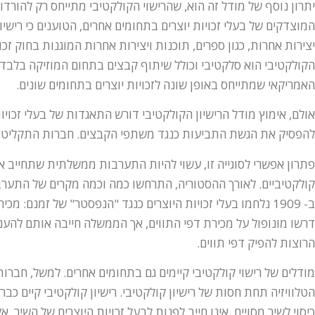
יתרון נוסף של מודל זה הוא, שהרישוי הקולקטיבי מתייחס רק להורד
המוצדקים של בעלי זכויות יוצרים בתחומים אחרים, הטוענים כי רישיו
יצירות אחרות, כגון ספרים, תוכנות ויצירות אחרות המוגנות בחוק זכ
הקולקטיבי הוא סלקטיבי וכולל שיתוף קבצים בתחום המוזיקה בלבד, 
האמריקאי שמתייחס באופן שונה לזכויות יוצרים בתחומים שונים.
אולם, אימוץ מודל הרישיון הקולקטיבי דורש התאגדות של בעלי זכויו
להפסיק את הגשת התביעות כנגד משתפי הקבצים. חברות התקליטים
פתרון אפשרי לסוגייה זו, עשוי להיות התערבות ממשלתית שתחייב א
קולקטיביים. לאורך ההסטוריה, התרחשו כמה וכמה מקרים של התער
ב- 1909 נלחמו בעלי זכויות היוצרים כנגד "הנפסטר" של זמנם: מ
דרשו מונופול על מכירת דפי התווים, אך הממשלה חייבה אותם להענ
הרוצות להפיק דפי תווים.
מודלים של רישוי קולקטיבי קיימים גם בתחומים אחרים. למשל, חברו
הטלוויזיה תחת חסות של רישיון קולקטיבי. רישיון קולקטיבי קיים כב
כיסוי לשיר מסויים, אינו חייב לפנות לבעל זכויות היוצרים של השיר, 