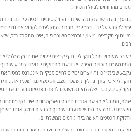
מסוים מהרווחים לבעל הזכויות.
בנוסף, בעוד שהענקת הרשיונות הקולקטיביים תכפה על חברות התקלי
יכול להקבע על ידן . בכך יוכלו חברות התקליטים לקבוע את גודל הפי
משיתוף הקבצים. פיצוי, שבמצב השורר כיום, אינו מתקבל כלל, אלא 
רבים.
לא רק שאימוץ מודל חוקי לשיתוף קבצים יפחית את הנזק הכלכלי ש
המתמשכת בזכויות הפרט, שנובעת מהחוקים שנועדו למנוע שיתוף ק
נקבע שבעלי זכויות יוצרים יכולים לחייב ספקיות אינטרנט למסור 
חוקי, ללא כל צורך בהליך משפטי. מצב זה, עשוי גם לשכנע את מורידי
הקולקטיבי, בכדי שלא להיות חשופים להפרת פרטיותם ולתביעות מש
אולם, המודל שמציעה אגודת החזית האלקטרונית אינו נקי מחסרונות. 
היוצרים שיגבה את התשלום עבור שיתוף הקבצים ויחלק אותו באופן הו
וחלוקת הכספים תעשה בידי גורמים ממשלתיים.
חלוקת תמלוגים בידי גורמים ממשלתיים יוצרת מספר בעיות חדשות.