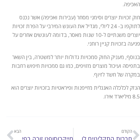
האכיפה.
חוק זכויות יוצרים וסימני מסחר (עבירות ואכיפה) אשר נכנס
לתוקפו ב- 24 ליולי, מגדיל את העונש המירבי על הפרת זכויות
יוצרים משנתיים ל-10 שנות מאסר, בדומה לעונשים אחרים על
פגיעה בזכויות קניין רוחני.
בנוסף, מעניק החוק סמכויות גדולות יותר למשטרה, בין השאר
בתפיסה ועיכול מוצרים מזויפים, כמו גם סמכויות חיפוש רחבות
במקרה של חשד לזיוף.
הנזק לכלכלה האנגלית מזייפנות ופיראטיות בזכויות יוצרים הוא
8.5 מיליארד אירו.
הקודם
הבא
חברות התקליטים לוחצות על ממשלות אירופה להילחם בפיראטיות
מייקרוסופט זוכה בפיצויים גבוהים בגין העתקת תוכנה