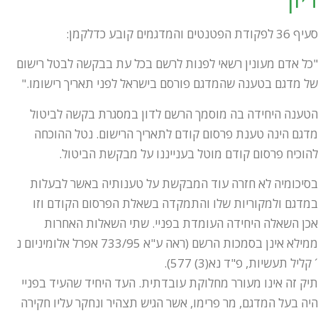
סעיף 36 לפקודת הפטנטים והמדגמים קובע כדלקמן:
"כל אדם מעונין רשאי לפנות לרשם בכל עת בבקשה לבטל רישום
של מדגם בטענה שהמדגם פורסם בישראל לפני תאריך רישומו."
הטענה היחידה בה מוסמך הרשם לדון במסגרת בקשה לביטול
מדגם הינה טענת פרסום קודם לתאריך הרישום. נטל ההוכחה
להוכיח פרסום קודם מוטל בענייננו על מבקשת הביטול.
בסיכומיה לא חזרה עוד המבקשת על טענותיה באשר לבעלות
במדגם ולמקוריות שלו והתמקדה בשאלת הפרסום הקודם וזו
אכן השאלה היחידה העומדת בפניי. שתי השאלות האחרות
ממילא אינן בסמכות הרשם (ראה ע"א 733/95 אפרל אלומיניום נ
´ קליל תעשיות, פ"ד נא(3) 577).
תיק זה אינו מעורר מחלוקת עובדתית. העד היחיד שהעיד בפניי
היה בעל המדגם, מר פרימו, אשר הגיש תצהיר ונחקר עליו חקירה