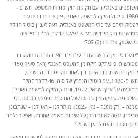
השופטים באנגליה. עם חקיקת חוק יסודות המשפט, תש"ם –
1980 וביטול הזיקה למשפט האנגלי, אין אנו מחויבים עוד
לפסיקותיהם של בתי המשפט באנגליה. ראה לעניין ביטול הזיקה
בפרשנות חוק הירושה בע"א 1212/91 קרן לב"י נ´ פליציה
בינשטוק, פ"ד מח(3) 705:
"ידענו כי חוק הירושה עומד על רגליו הוא, והורנו המחוקק בו
מפורשות, כי ניתקנו זיקה מן המשפט האנגלי (ראה סעיף 150
לחוק הירושה). בוודאי כך דין לאחר חוק יסודות המשפט,
תש"ם-1980, עם ביטולו הנחרץ של סימן 46 לדבר המלך
במועצה על ארץ-ישראל, 1922, וניתוק הזיקה למשפט האנגלי.
ואולם ניתוק זיקה אין פירושו שכל החוכמה תימצא בכרסנו, וכי
ממנה – ורק ממנה – נזין עצמנו. מותר לנו – ראוי לנו – שנתבונן
סביבנו, ננסה לאתר דרכן של שיטות משפט אחרות, ואפשר נלמד
מהן חוכמה ודעת למען נשכיל."
אמת הנכון הדבר, כי דברים אלה נכונים בעיקר לפרשנות חקיקה