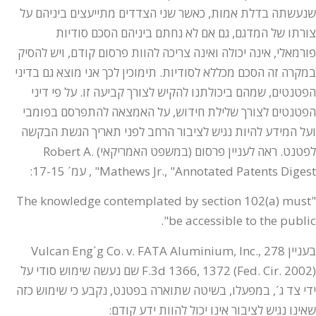
שנעשתה בדלת אמות, כאשר שני הצדדים מתייעצים ביניהם על
צורתו של המדגם, גם אם לא נחתם ביניהם הסכם סודיות
פורמאלי, אינה יכולה ואינה צריכה להוות פרסום קודם, ויש להסיק
במקרה זה הסכם מכללא לסודיות. תימוכין לכך אני מוצא גם בדיני
הפטנטים, שמהם ביכולתנו להקיש לצורך קביעה זו. על פי דיני
הפטנטים לצורך שלילת חידוש, על האמצאה להתפרסם בפומבי
ועל המידע להיות נגיש לציבור הרחב לפני תאריך הגשת הבקשה
לפטנט. ראה לעניין פרסום (במשפט האמריקאי) Robert A.
Mathews Jr., "Annotated Patents Digest" , עמ´ 17-15:
"The knowledge contemplated by section 102(a) must
be accessible to the public".
בעניין Vulcan Eng´g Co. v. FATA Aluminium, Inc., 278
F.3d 1366, 1372 (Fed. Cir. 2002) שם נעשה שימוש סודי על
ידי צד ג´, במפעלו, בשיטה שתוארה בפטנט, נקבע כי שימוש כזה
שאינו נגיש לציבור אינו יכול להוות ידע קודם: