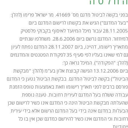
ה ח ל ט ה
בפני בקשה לביטול מדגם מס´ 41669. מר ישראל פרימו (להלן:
"בעל המדגם") הגיש את בקשתו לרישום המדגם ביום
28.11.2005 עבור מיכל המיועד לאיסוף בקבוקי פלסטיק
למיחזור. המדגם נרשם ביום 28.6.2006. משחלפו שנתיים
מתאריך רישומו, דהיינו, ביום 28.11.2007 המדגם נפתח לעיון
גם למי שאינו בעליו לפי סעיף 35 לפקודת הפטנטים והמדגמים
(להלן: "הפקודה"). המיכל נראה כך:
ביום 13.12.2006 הגישה קבוצת אלון בע"מ (להלן: "מבקשת
הביטול") בקשה לביטול המדגם. בבקשת הביטול נטען כי המדגם
פורסם ברבים לפני תאריך רישומו וזאת באמצעות טופס הזמנת
עבודה ששלח בעל המדגם לעירית רחובות. טענה נוספת
שהעלתה מבקשת הביטול הינה כי המדגם אינו כשיר לרישום שכן
הבעלות במדגם אינה בידי בעל המדגם הרשום אלא בידי עירית
רחובות וכי המדגם אינו כשיר להירשם כמדגם שכן אין בו כל
ייחודיות.