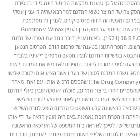
בהסתמכה על כך טוענת מבקשת הביטול הינה כי די במסירת
הסקיצה של המוצר נשוא המדגם למר רבא שהיה לו עניין עסקי
במדגם ומעשה זה היווה פרסום קודם. לעניין זה מסתמכת
מבקשת הביטול על פסק הדין בעניין Gunston v. Winox
(1921) 38 R.P.C.. באותו עניין דובר בתביעת הפרה של מדגם
רשום. המפר התגונן בטענה של פרסום קודם. הפרסום הנטען
התבטא במשלוח המדגם לנציג מטעם המפרים "לעיניו בלבד"
כהצעה לפני הזמנתו לייצור. המפרים לא רכשו את המדגם. לאחר
מכאן נשלח המדגם לסוכן של בעליו אשר הציע אותו לגורם שלישי
(The Drug Company) שהסכים לרכוש אותו. עם זאת, מאחר
שהמפרים החלו בייצור המדגם, סוכלה העסקה שבין בעלי המדגם
לגורם השלישי. המדגם נרשם רק לאחר שהוצע לגורם השלישי.
בערכאה הראשונה קבע השופט כי המדגם הוצע לגורם השלישי
והייתה זו הפרת חובת נאמנות באם היה מופץ הלאה על ידי אותו
גורם שלישי. לפיכך לא ראה בית המשפט של הערכאה הראשונה
בהצעה זו לגורם השלישי משום פרסום פומבי. לעומתו, סבר בית