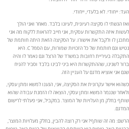
העד: ייחודי. לא בלעדי, ייחודי.
ואז הגשתי לו סקיצה רעיונית, לעיונו בלבד. מאחר ואני הולך
לעשות איזה התקשרות עסקית, אני חייב להראות ללקוח מה אני
מתכנן לו ולקבל את אישורו. על הסקיצה הזאת היתה חותמת של
נטיש וגם חותמת של כל הזכויות שמורות, עם הסמל C. היא
התקבלה בעיריית רחובות במשרד של הרצל וגם נאמר לו והיה
ברור לשנינו, שההתקשרות היא ביני לבינו בלבד וסביר להניח
שגם אני אוציא מדגם על העניין הזה.
כשהוא אישר עקרונית את הסקיצה, אני, הגענו למשא ומתן עסקי,
ולאחר שנגמר המשא ומתן עסקי, הוצאה לו הזמנת עבודה שהוא
שותף בחלק מן העלויות של המוצר. במקביל, אני פעלתי לרישום
המדגם.
הרשם: מה זה שותף? אני רק רוצה להבין, בחלק מעלויות המוצר,
בבניית האב-טיפוס הוא השתתף בהוצאות של בניית האב-טיפוס