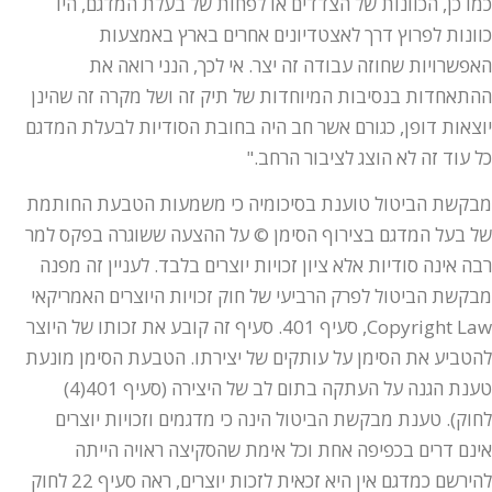
כמו כן, הכוונות של הצדדים או לפחות של בעלת המדגם, היו
כוונות לפרוץ דרך לאצטדיונים אחרים בארץ באמצעות
האפשרויות שחוזה עבודה זה יצר. אי לכך, הנני רואה את
ההתאחדות בנסיבות המיוחדות של תיק זה ושל מקרה זה שהינן
יוצאות דופן, כגורם אשר חב היה בחובת הסודיות לבעלת המדגם
כל עוד זה לא הוצג לציבור הרחב."
מבקשת הביטול טוענת בסיכומיה כי משמעות הטבעת החותמת
של בעל המדגם בצירוף הסימן © על ההצעה ששוגרה בפקס למר
רבה אינה סודיות אלא ציון זכויות יוצרים בלבד. לעניין זה מפנה
מבקשת הביטול לפרק הרביעי של חוק זכויות היוצרים האמריקאי
Copyright Law, סעיף 401. סעיף זה קובע את זכותו של היוצר
להטביע את הסימן על עותקים של יצירתו. הטבעת הסימן מונעת
טענת הגנה על העתקה בתום לב של היצירה (סעיף 401(4)
לחוק). טענת מבקשת הביטול הינה כי מדגמים וזכויות יוצרים
אינם דרים בכפיפה אחת וכל אימת שהסקיצה ראויה הייתה
להירשם כמדגם אין היא זכאית לזכות יוצרים, ראה סעיף 22 לחוק