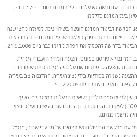
בכתב הטענות שהוגש על ידי בעל המדגם ביום 31.12.2006,
טען בעל המדגם כדלקמן:
א. הבקשה לביטול המדגם הוגשה בשיהוי ניכר, למעלה מחצי שנה
לאחר רישום המדגם בפנקס ולאחר שבעל המדגם פנה למבקשת
הביטול בדרישה להפסיק את הפרת מדגמו כבר ביום 21.5.2006.
ב. המדגם לא פורסם בפומבי. הצעת המחיר הועברה לעירית
רחובות כהצעה פרטית ונרשם על גביה "כל הזכויות שמורות".
ההצעה נשמרה בסודיות בידי נציג העיריה. המדגם הוצב בעיריה
רק לאחר תאריך רישומו ביום 5.12.2005.
ג. אין לרשם סמכות לדון בשאלת הבעלות במדגם לפי סעיף
30(1) לפקודה. המדגם הנדון הינו חדשני בעיצובו ועל כן ראוי
היה לרשמו כמדגם.
מטעם מבקשת הביטול הוגש תצהירו של מר עדי שביט, מנכ"ל
מבקשת הביטול במועד מתן התצהיר. מכיוון שעד זה לא התייצב