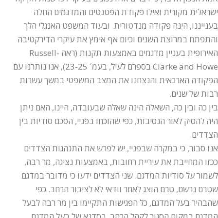
ישראלית מקורית ואילו פקודת הפטנטים והמדגמים החלה
בענייננו, הינה פקודה מנדטורית. ובעוד המשפט האנגלי הלך
והתפתח במרוצת השנים וכיום אף אימץ את עיקרי הדירקטיבה
האירופית בעניין מדגמים באמצעות תקנות (ראה Russell-
Clarke and Howe בספרם לעיל, בעמ´ 23-25), אנו נותרנו עם
הפקודה הארכאית והנצחנו את המצב המשפטי במשך עשרות
רבות של שנים.
בין כה ובין כה, השאלה הינה שאלה שבעובדה, היינו, האם ניתן
היה להסיק לאור הנסיבות, כפי שהוכחו בפניי, הסכם סודיות בין
הצדדים.
אנו סבור, כי במקרה שבפניי, יש לפרש את התנהגות הצדדים
ככזו המחייבת את עיריית רחובות, באמצעות נציגה, מר רבה,
לשמור על סודיות המדגם. שני הצדדים ידעו כי מדובר במדגם
שטרם נרשם, טרם הוצג לאחר וודאי לא לציבור הרחב. כפי
שהבהיר בעל המדגם, כל הפגישות התקיימו בין מר רבה לבעל
המדגם במקום הסגור לקהל הרחב, בסדנא של בעל המדגם,