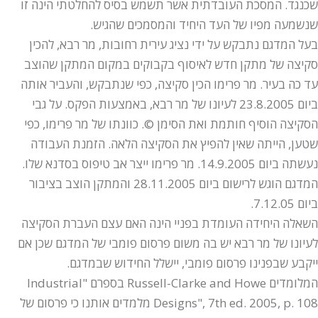
שכנגד. המסכת העובדתית אשר תשמש בסיס להחלטתי הינה זו
שנשמעה מפיו של העד היחיד והמסמכים שהגיש.
בעל המדגם נתבקש על ידי נציג עירית רחובות, מר רבא, להכין
סקיצה של מתקן חדש לאיסוף בקבוקים במקום המתקן שהוצב
עד כה בעיר. מר פרימו הכין סקיצה, כפי שנתבקש, והעביר אותה
ביום 23.8.2005 לעיונו של מר רבא, באמצעות הפקס. על גבי
הסקיצה הוסיף חותמת ואת הסימן ©. כוונתו של מר פרימו, כפי
שטען, הייתה שאין להפיץ את הסקיצה הלאה. הזמנת העבודה
נעשתה ביום 14.9.2005. מר פרימו ייצר אב טיפוס בסדנא שלו.
המדגם הוגש לרישום ביום 28.11.2005 והמתקן הוצב בציבור
ביום 7.12.05.
השאלה היחידה העומדת בפניי הינה האם עצם העברת הסקיצה
לעיונו של מר רבא יש בה משום פרסום פומבי של המדגם שכן אם
ייקבע שבפנינו פרסום פומבי, יישלל החידוש שבמדגם.
המלומדים Russell-Clarke and Howe בספרם "Industrial
Designs", 7th ed. 2005, p. 108 מלמדים אותנו כי פרסום של