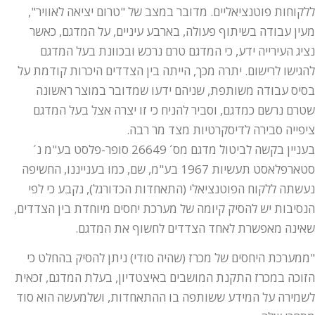
ללקוחות פוטנציאליים. מדובר במצב של "טרום יציאה לאוויר",
מעין עבודה בשיתוף פעולה, בארבע עיניים, על המדגם, כאשר
נציג העירייה ידע, כי המדגם טרם נרכש ובכוונת בעל המדגם
להגישו לרישום. יתרה מכך, הייתה בין הצדדים היכרות קודמת על
בסיס עבודה משותפת, שניהם ידעו שמדובר במוצר ראשונה
שטרם נרשם כמדגם, וסביר להניח כי זו יצרה אצל בעל המדגם
ציפייה סבירה לדיסקרטיות מצד מר רבה.
בעניין בקשה לביטול מדגם מס´ 26649 סופר-פלסט בע"מ נ´
סטארפלאסט תעשיות 1967 בע"מ, שם, כמו בענייננו, החשיפה
נעשתה ללקוח הפוטנציאלי (התאחדות הכדורגל), נקבע כי לפי
הנסיבות יש להסיק קיומה של מערכת יחסים מיוחדת בין הצדדים,
שאינה מאפשרת לאחד הצדדים לחשוף את המדגם.
"ממערכת היחסים של מכרז (שהיה סודי) ניתן להסיק בהחלט כי
הזוכה במכרז התקנת המושבים באיצטדיון, בעלת המדגם, זכאית
לשמירה על המידע ששותפה בו ההתאחדות, ושלמעשה הוא סוד