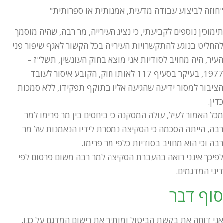
"חוזה לביצוע עבודה מדעית, אמנותית או ספרותית"
תימוכין נוספים לקביעתי, כי נציג העירייה, מר רבה, שהיה מוסמך
להחליט בנוגע להתקשרויות העירייה בכל הקשור לאגף שיפור פני
העיר, היה מחויב לסודיות אני מוצא בחוק העונשין, תשל"ז –
1977, בעיקר בסעיף 117 לאותו חוק, הקובע איסור לעובד
הציבור למסור ידיעה שהגיעה אליו בתוקף תפקידו, ללא סמכות
כדין.
מכל האמור לעיל, עולה המסקנה כי ביחסים בין מר פרימו למר
רבה, הייתה הסכמה כי הסקיצה נמסרת לידיו הנאמנות של מר
רבה וכי הוא מחויב בסודיות כלפי מר פרימו.
לפיכך אינני רואה בהעברת הסקיצה למר רבה משום פרסום לפי
דיני המדגמים.
סוף דבר
אני דוחה את בקשת הביטול ומותיר את רישום המדגם על כנו.