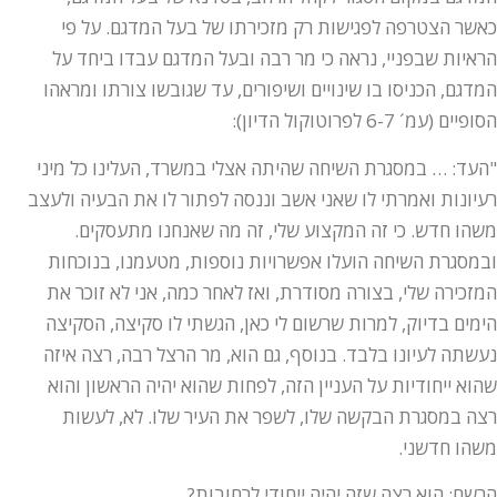
כאשר הצטרפה לפגישות רק מזכירתו של בעל המדגם. על פי
הראיות שבפניי, נראה כי מר רבה ובעל המדגם עבדו ביחד על
המדגם, הכניסו בו שינויים ושיפורים, עד שגובשו צורתו ומראהו
הסופיים (עמ´ 6-7 לפרוטוקול הדיון):
"העד: … במסגרת השיחה שהיתה אצלי במשרד, העלינו כל מיני
רעיונות ואמרתי לו שאני אשב וננסה לפתור לו את הבעיה ולעצב
משהו חדש. כי זה המקצוע שלי, זה מה שאנחנו מתעסקים.
ובמסגרת השיחה הועלו אפשרויות נוספות, מטעמנו, בנוכחות
המזכירה שלי, בצורה מסודרת, ואז לאחר כמה, אני לא זוכר את
הימים בדיוק, למרות שרשום לי כאן, הגשתי לו סקיצה, הסקיצה
נעשתה לעיונו בלבד. בנוסף, גם הוא, מר הרצל רבה, רצה איזה
שהוא ייחודיות על העניין הזה, לפחות שהוא יהיה הראשון והוא
רצה במסגרת הבקשה שלו, לשפר את העיר שלו. לא, לעשות
משהו חדשני.
הרשם: הוא רצה שזה יהיה ייחודי לרחובות?