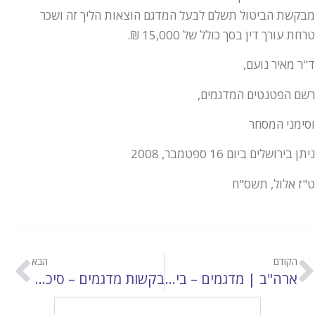
מבקשת הביטול תשלם לבעל המדגם הוצאות הליך זה ושכר
טרחת עורך דין בסך כולל של 15,000 ₪.
ד"ר מאיר נועם,
רשם הפטנטים המדגמים,
וסימני המסחר
ניתן בירושלים ביום 16 ספטמבר, 2008
ט"ז אלול, תשס"ח
הקודם
הבא
ארה"ב | מדגמים – בית המשפט לערעורים פדרליים קבע בהחלטה פה-אחד: המבחן להפרה של מדגם הוא מבחן הדמיון בעיני מתבונן סביר
בקשות מדגמים – סיכום שנת 2010