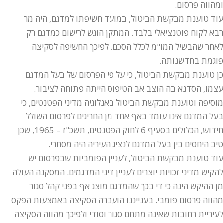
ומהווה פרסום.
עוד טוענת מבקשת הביטול, במועד חשיפתו למדגם, היה מר
רבא לקוח פוטנציאלי בלבד. המתקן הוגש לרישום כמדגם רק
לאחר שהבשיל המו"מ לכלל הסכם. לפיכך החשיפה לסקיצה
פוגמת בחדשנותה.
כן טוענת מבקשת הביטול, כי על פי הפרסום של בעל המדגם
עצמו, הסדנא בה הוצב אב הטיפוס הייתה פתוחה לציבור.
מוסיפה וטוענת מבקשת הביטול באנלוגיה מדיני הפטנטים, כי
בעל המדגם אינו עומד באף אחד מן החריגים לפרסום השולל
חידוש, הכלולים בסעיף 6 לחוק הפטנטים, תשכ"ז – 1965, שכן
טיב היחסים בין בעל המדגם לנציג העיריה היה מסחרי.
עוד טוענת מבקשת הביטול, לעניין הפומביות שבפרסום יש
להקיש מדיני זכויות יוצרים לעניין דיני המדגמים. המסקנה העולה
מן ההיקש הינה כי די בכך שהמדגם מוצג אף בפני קהל סגור
מהווה פרסום פומבי. בענייננו הועברה הסקיצה באמצעות הפקס
לעיריית רחובות שאינה מתחם סגור וסודי ולפיכך מהווה הסקיצה