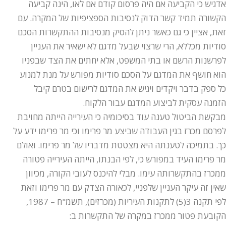
אדגיש כי הקביעה אם היה פרסום קודם אם לאו, הינה קביעה
הקשורה תמיד קשר הדוק לנסיבות הספציפיות של המקרה. עם
זאת, אציין כי גם כאשר ניתן להסיק מנסיבות ההתקשרות הסכם
סודיות מכללא, הרי שרצוי שבעל מדגם לא ישאיר את העניין
לפרשנות הרשם או בתי המשפט, אלא יחתים את הצד שבפניו
הוא חושף את המדגם על הסכם סודיות מפורש על מנת למנוע
כל ספק בדבר ויקדים ויגיש את המדגם לרישום בטרם קיבל
הזמנה עסקית לביצוע המדגם עבור הלקוח.
מבקשת הביטול טענה עוד בסיכומיה כי העירייה הייתה מחויבת
לפרסם מכרז בגין העבודה שביצע מר פרימו וכי מר פרימו ידע על
כך. בתמיכה לטענתה היא מצטטת מדבריו של מר פרימו. ואולם
מר פרימו העיד במפורש כי, לפי הבנתו, הייתה העירייה פטורה
ממכרז בהתקשרותה עימו. מבלי להיכנס לעובי הקורה, מכיוון
שאין זה עיקר העניין שלפניי, לכאורה הצדק עם מר פרימו וזאת
לפי תקנה 3(5) לתקנות העיריות (מכרזים), תשמ"ח – 1987,
הקובעת פטור ממכרז במקרה של התקשרות ב: