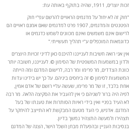
זכות יוצרים, 1911, שהיה בתוקף באותה עת:
"חוק זה לא יחול על מדגמים הראויים להרשם עפ"י חוק
הפטנטים והמדגמים, 1907 פרט למדגמים שאם אמנם ראויים הם
לרישום אינם משמשים ואינם מכוונים לשמש כדגמים או
כדוגמאות המוכפלים ע"י תהליך תעשייתי."
אין אני רואה חשיבות לענייננו להיכנס כאן לדיני זכויות היוצרים
ולדון במשמעות המשפטית של הסימון ©. לענייננו, חשובה יותר
כוונת הצדדים, מר פרימו ומר רבה, לרישום המדגם ומה הייתה
המשמעות לסימון © זה ביחסים ביניהם. על כך יש בידינו עדות
אחת בלבד, זו של מר פרימו, שעשה עליי רושם של אדם אמין,
לפיה היה ברור לשניהם כי אין להעביר את הסקיצה הלאה. מר רבה
לא העיד בפניי ואין בידי ראיות הסותרות את טענתו של בעל
המדגם. אדגיש, כי העד מטעם המבקשת לא התייצב להיחקר על
תצהירו ולמעשה התצהיר נמשך בדיון.
בנסיבות העניין ובהפעלת מבחן השכל הישר, הצגה של המדגם