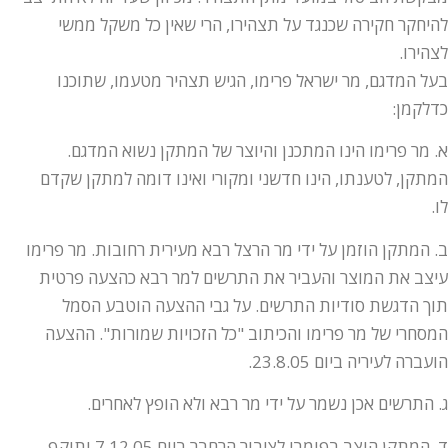
להיחקר חקירה שכנגד על תצהירו, הרי שאין כל משקל ממשי
לצהירו.
בעל המדגם, מר ישראל פרימו, הגיש תצהיר מטעמו, שתוכנו
כדלקמן:
א. מר פרימו הינו המתכנן והיוצר של המתקן נשוא המדגם.
המתקן, לטענתו, הינו חדשני ומקורי ואינו דומה למתקן שקדם
לו.
ב. המתקן הוזמן על ידי מר הרצל רבא מעירית רחובות. מר פרימו
עיצב את המוצר והעביר את התרשים למר רבא כהצעה פרטית
תוך הדגשת סודיות התרשים. על גבי ההצעה הוטבע הסמל
המסחרי של מר פרימו והכיתוב "כל הזכויות שמורות". ההצעה
הועברה לעיריה ביום 23.8.05.
ג. התרשים אכן נשמר על ידי מר רבא ולא הופץ לאחרים.
ד. המתקן הוצב בפומבי לציבור הרחבר ביום 7.12.05 ותוקף