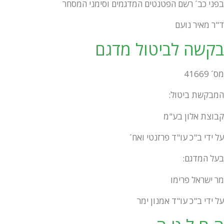
בפני כב´ רשם הפטנטים המדגמים וסימני המסחר
ד"ר מאיר נועם
בקשה לביטול מדגם
מס´ 41669
המבקשת ביטול:
קבוצת אלון בע"מ
על ידי ב"כ עו"ד פרזנטי ואח´
בעל המדגם:
מר ישראל פרימו
על ידי ב"כ עו"ד אמנון ימר