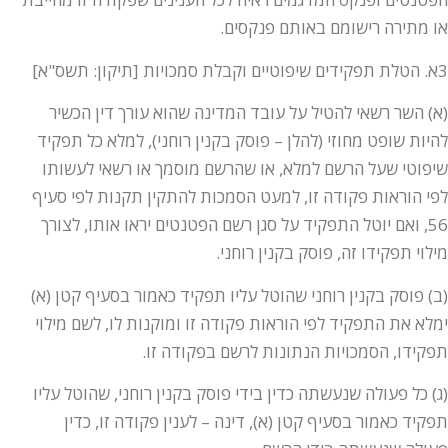
או מתירה רישומם באותם פנקסים.
3א. הטלת תפקידים שיפוטיים וקבלת סמכויות [תיקון: תשס"א]
(א) השר רשאי להטיל על עובד המדינה שהוא עורך דין הכשיר
להיות שופט מחוזי (להלן – פוסק בקנין רוחני), למלא כל תפקיד
שיפוטי שעל הרשם למלא, או שהרשם מוסמך או רשאי לעשותו
לפי הוראות פקודה זו, למעט הסמכות להתקין תקנות לפי סעיף
56, ואם יוטל התפקיד על סגן רשם הפטנטים יראו אותו, לצורך
מילוי תפקידו זה, פוסק בקנין רוחני.
(ב) פוסק בקנין רוחני שהוטל עליו תפקיד כאמור בסעיף קטן (א)
ימלא את התפקיד לפי הוראות פקודה זו ומוקנות לו, לשם מילוי
תפקידו, הסמכויות הנתונות לרשם בפקודה זו.
(ג) כל פעולה שנעשתה כדין בידי פוסק בקנין רוחני, שהוטל עליו
תפקיד כאמור בסעיף קטן (א), דינה – לענין פקודה זו, כדין