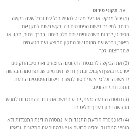
תקוני פירוט
(1) יכול מבקש או בעל פטנט להגיש בכל עת ובכל שעה בקשה
בכתב למשרד רישום הפטנטים בה יבקש רשות לתקן את
הפירוט, לרבות השרטוטים שהם חלק הימנו, בדרך ויתור, תקון או
ביאור, ויפרש את מהותו של התקון המוצע ואת הטעמים
שהמריצוהו לכך.
(2) את הבקשה להכנסת התקונים המוצעים ואת טיב התקונים
יפרסמו באפן הקבוע, ובתוך חדש ימים מיום שנתפרסמה הבקשה
לראשונה יוכל כל איש למסור למשרד רישום הפטנטים הודעת
התנגדות לתקונים.
(3) נמסרה הודעה כזאת, יודיע הרושם את דבר ההתנגדות למגיש
הבקשה וידון בענין ויחליט בו.
(4) לא נמסרה הודעת התנגדות או נמסרה הודעת התנגדות ולא
הופיע המתנגד, יחליט הרושם אן יש להתיר את התקונים, ובאיזו