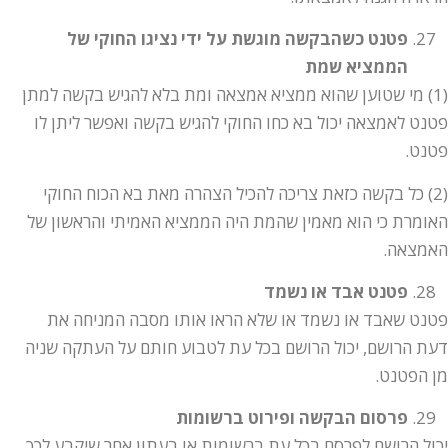
פטנט כשהבקשה מוגשת על ידי נציגו החוקי של
הממציא שמת
(1) מי שטוען שהוא ממציא אמצאה ומת בלא להגיש בקשה למתן
פטנט לאמצאה יכול בא כחו החוקי להגיש בקשה ואפשר ליתן לו
פטנט.
(2) כל בקשה כזאת צריכה להכיל הצהרה מאת בא הכוח החוקי
האומרת כי הוא מאמין שהמת היה הממציא האמיתי והראשון של
האמצאה.
פטנט אבד או נשמד
פטנט שאבד או נשמד או שלא הראו אותו מסבה המניחה את
דעת הרושם, יכול הרושם בכל עת לטבוע חותם על העתקה שניה
מן הפטנט.
פרסום הבקשה ופירוט ברשומות
יכול הרושם לפרסם בכל עת ברשומות או בעתון אחר שיקבע לכך