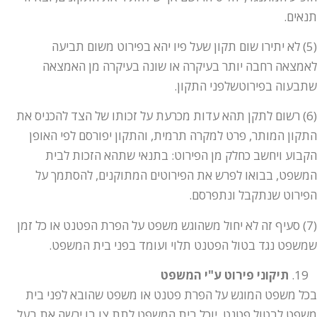
תנאים.
(5) לא יתירו שום תקון שעל פיו יהא בפירוט משום תביעה
לאמצאה רחבה יותר בעיקרה או שונה בעיקרה מן האמצאה
שתבעוה בפירוטשלפני התקון.
(6) רשום לתקן תהא עדות מכרעת על זכותו של הצד להכניס את
התקון המותר, פרט למקרה תרמית, והתקון יפורסם לפי האופן
הקבוע ויחשב כחלק מן הפירוט: בתנאי שתהא הזכות לבית
המשפט, בבואו לפרש את הפירוטים המתוקנים, להסתמך על
הפירוט שנתקבל ונתפרסם.
(7) סעיף זה לא יחול משהוגש משפט על הפרת הפטנט או כל זמן
שמשפט נגד בטול הפטנט תלוי ועומד בפני בית המשפט.
תיקוני פירוט ע"י המשפט
בכל משפט המוגש על הפרת פטנט או משפט שהובא לפני בית
משפט לבטול פטנט, יוכל בית המשפט לתת צו בו ירשה את בעל