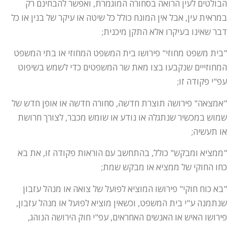
הבולטים לעין הרואה בסחורה המוגמרת, ואפשר להבחינם רק
במראית עין, אבל אין המונח כולל כל שיטה או עיקר של בנין או כל
דבר שאינו בעיקרו אלא התקן מיכנית;
"בית משפט מחוזי" פירושו בית המשפט המחוזי או בתי המשפט
המחוזייים שנקבעו בצו מאת שר המשפטים כדי לשמש בשיפוט
עפ"י פקודה זו;
"אמצאה" פירושה תוצרת חדשה, סחורה חדשה או אופן חדש של
שמוש במכשיר שנתגלה או נודע או שומש מכבר, לצורך חרושת
או תעשיה;
"ממציא ומבקש" כולל, בהתחשב עם הוראות פקודה זו, את בא
כחו החוקי של ממציא או מבקש שמת;
"בא כוח חוקי" פירושו המוציא לפועל של צואה או מנהל עזבון
שנתמנה ע"י בית המשפט, וכשאין מוציא לפועל או מנהל עזבון,
פירושו האיש או האנשים האחראים, עפ"י חוק הירושה הנוהג,