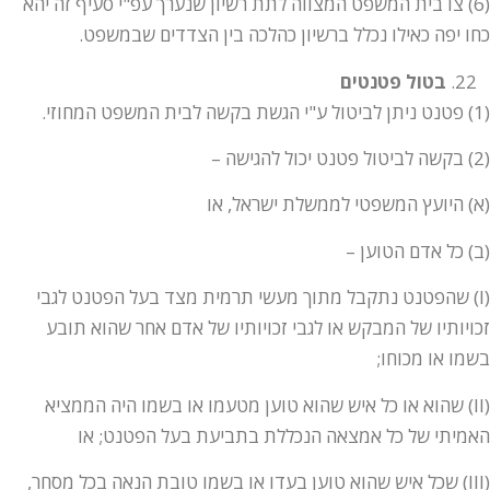
(6) צו בית המשפט המצווה לתת רשיון שנערך עפ"י סעיף זה יהא
כחו יפה כאילו נכלל ברשיון כהלכה בין הצדדים שבמשפט.
בטול פטנטים
(1) פטנט ניתן לביטול ע"י הגשת בקשה לבית המשפט המחוזי.
(2) בקשה לביטול פטנט יכול להגישה –
(א) היועץ המשפטי לממשלת ישראל, או
(ב) כל אדם הטוען –
(I) שהפטנט נתקבל מתוך מעשי תרמית מצד בעל הפטנט לגבי
זכויותיו של המבקש או לגבי זכויותיו של אדם אחר שהוא תובע
בשמו או מכוחו;
(II) שהוא או כל איש שהוא טוען מטעמו או בשמו היה הממציא
האמיתי של כל אמצאה הנכללת בתביעת בעל הפטנט; או
(III) שכל איש שהוא טוען בעדו או בשמו טובת הנאה בכל מסחר,