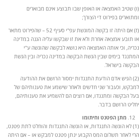
(ו) שטיב האמצאה או האופן שבו תבוצע אינם מבוארים
ומתוארים בפירוט די הצורך;
(ז) אם היתה זו בקשה המוגשת עפ"י סעיף 52 – שהפירוט מתאר
או תובע אמצאה אחרת ולא את זו שבקשו עליה הגנה במדינה
נכריה, וכי אותה האמצאה היא נושא לבקשה שהוגשה ע"י
המתנגד בימים שבין הגשת הבקשה במדינה נכריה ובין הגשת
הבקשה בישראל.
(2) הגיש אדם הודעת התנגדות ימסור הרושם את ההודעה
למבקש, וכעבור שני חדשים ולאחר שישמע את טענותיהם של
בעל הבקשה ומתנגדו, אם רוצים הם להשמיע את טענותיהם,
יחליט הרושם בדבר.
מתן הפטנט וחיתומו
(1) לא הוגשה התנגדות, או הוגשה התנגדות והוחלט לתת פטנט,
הרי לאחר תשלום המס הקבוע ינתן פטנט למבקש או – אם היתה