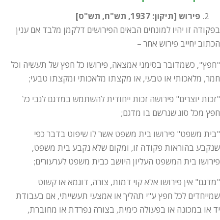
פירוש [תיקון: 1937, תש"ח, תש"ס]
בפקודה זו יהיו למונחים הבאים הפירושים דלקמן מלבד אם ענין
הכתוב יחייב פירוש אחר –
"חפץ", כשמדובר בסימני אמצאה, פירושו כל חפץ של תעשיה וכל
חמר, מלאכותי או טבעי, או מקצתו מלאכותי ומקצתו טבעי;
"זכות יוצרים" פירושה זכות ייחודית להשתמש במדגם לגבי כל
חפץ מכל סוג שנרשם בו מדגם;
"בית משפט" פירושו בית משפט אשר לו שיפוט בדבר כפי
שנקבע בהוראות פקודה זו, ומקום שלא נקבע בית משפט,
פירושו בית המשפט העליון היושב כבית משפט לערעורים;
"מדגם" אין פירושו אלא קוי דמות, צורה, דוגמא או קשוט
שמייחדים לכל חפץ ע"י תהליך או אמצעי תעשייתי, אם בעבודת
יד או במכונה או בפעולה כימית, בצורה נפרדת או מחוברת,