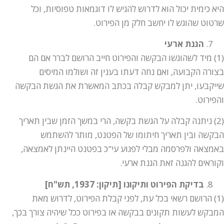
היא כימית יכול הוא לדרוש להגיש לו דוגמאות טפוסיות, וכל
שרטוט שהוגש לו יחשב חלק מן הפירוט.
הגנת ארעי
(1) מיד לשהוגשו הבקשה והפירוט חייב הרושם לברר אם הם
בצורה הקבועה, ואם נחה דעתו בענין זה ושולמו המיסים
שייקבעו, יתן למבקש קבלה בכתב המאשרת את הגשת הבקשה
והפירוט.
(2) ניתנה קבלה על הגשת בקשה, הרי במשך הזמן שבין תאריך
הבקשה ובין תאריך חיתומו של הפטנט, מותר להשתמש
באמצאה ולפרסמה מבלי לפגוע עי"כ בפטנט היינתן לאמצאה,
וקוראים להגנה זאת הגנת ארעי.
בדיקת הפירוט ותיקונו [תיקון: 1937, תש"ח]
(1) הרושם רשאי בכל עת, לפני קבלת הפירוט, לדרוש מאת
המבקש לעשות תקונים בבקשה או בפירוט ככל שיהיה צורך בכך,