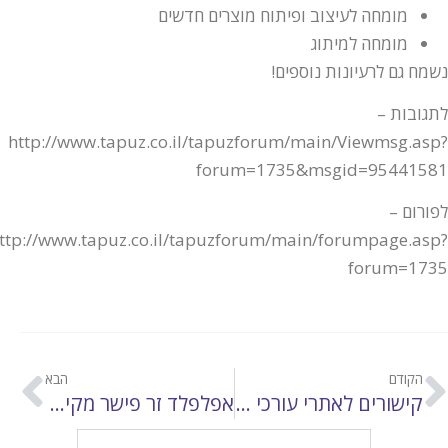
מומחה לעיצוב ופיתוח מוצרים חדשים
מומחה למיתוג
מח גם לרעיונות נוספים!
גובות –
http://www.tapuz.co.il/tapuzforum/main/Viewmsg.as
forum=1735&msgid=954415
ורום –
http://www.tapuz.co.il/tapuzforum/main/forumpage.as
forum=17
הקודם
הבא
קישורים לאתרי עורכי דין
אפלפלד זר פישר מקים מחלקה לטיפול בבוגרי הטכניון