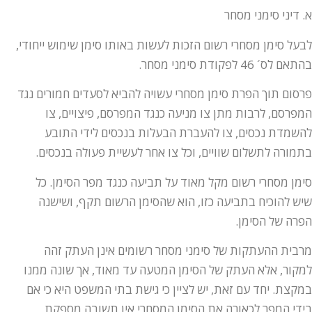
א. דיני סימני מסחר
לבעל סימן מסחרי רשום הזכות לעשות באותו סימן שימוש ייחודי,
בהתאם לס´ 46 לפקודת סימני מסחר.
פרסום תוך הפרת סימן מסחרי עשויה להביא לסעדים חמורים נגד
המפרסם, לרבות מתן צו מניעה כנגד המפרסם, פיצויים, צו
להשמדת נכסים, צו להעברת הבעלות בנכסים לידי התובע
בתמורה לתשלום שוויים, וכל צו אחר לעשיית פעולה בנכסים.
סימן מסחרי רשום מקל מאוד על תביעה כנגד מפר הסימן. כל
שיש להוכיח בתביעה כזו, הוא שהסימן הרשום תקף, ושישנה
הפרה של הסימן.
מרבית ההעתקות של סימני מסחר רשומים אינן העתק זהה
למקור, אלא העתק של הסימן המטעה עד מאוד, אך שונה ממנו
במקצת. יחד עם זאת, יש לציין כי גישת בתי המשפט היא כי אם
בידי המפר לכאורה את הסימן המסחרי אין תשובה מספקת