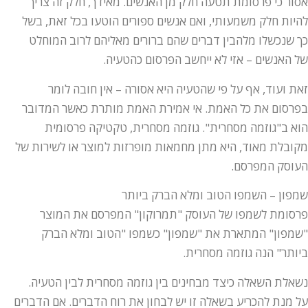
אסור כי פרסומת תטעה חלק מן האנשים. מאידך, חלק זה צריך
להיות חלק משמעותי, ואם אנשים ספורים הוטעו בכל זאת, בשל
כך שנכשלו מלהבין דברים שהם ברורים מאליהם לרוב המוחלט
של האנשים – אזי לא ייחשב הפרסום כהטעיה.
זאת ועוד, אף על פי שהטעיה היא אסורה – אין חובה לומר
בפרסום את כל האמת. אי אמירת האמת מותרת כאשר המדובר
הוא ב"גוזמה מסחרית". גוזמה מסחרית, טקטיקה פרסומית
מקובלת מאוד, היא מתן מחמאות מופרזות למוצר או לשירות של
העוסק המפרסם.
שמפון – השמפו הטוב ומלא הברק ביותר
פרסומת לשמפו של העוסק "תמרוקון" המפרסם את המוצר
"שמפון" המתארת את "שמפון" כשמפו "הטוב ומלא הברק
ביותר" הנה גוזמה מסחרית.
נשאלת השאלה כיצד מבחינים בין גוזמה מסחרית לבין הטעיה.
על מנת להכריע בשאלה זו יש לבחון את רוח הדברים. אם הדברים