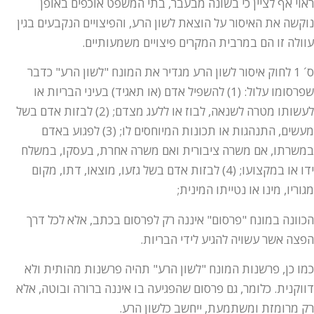
ראוי אף לציין כי בשונה מבעבר, בתי המשפט אוכפים באופן
נוקשה את האיסור על הוצאת לשון הרע, והפיצויים הנקבעים בגין
עוולה זו הם במרבית המקרים פיצויים משמעותיים.
ס´ 1 לחוק איסור לשון הרע מגדיר את המונח "לשון הרע" כדבר
שפרסומו עלול: (1) להשפיל אדם (או תאגיד) בעיני הבריות או
לעשותו מטרה לשנאה, לבוז או ללעג מצדם; (2) לבזות אדם בשל
מעשים, התנהגות או תכונות המיוחסים לו; (3) לפגוע באדם
במשרתו, אם משרה ציבורית ואם משרה אחרת, בעסקו, במשלח
ידו או במקצועו; (4) לבזות אדם בשל גזעו, מוצאו, דתו, מקום
מגוריו, מינו או נטייתו המינית;
הכוונה במונח "פרסום" איננה רק לפרסום בכתב, אלא לכל דרך
הפצה אשר עשויה להגיע לידי הבריות.
כמו כן, פרשנות המונח "לשון הרע" תהיה פרשנות מהותית ולא
דווקנית. כלומר, גם פרסום שהפגיעה בו איננה ברורה ובוטה, אלא
רק מרומזת ומשתמעת, ייחשב כלשון הרע.