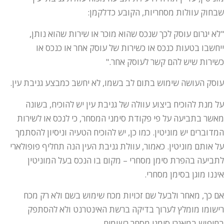
שבחוק עוולות מסחריות, הקובע כדלקמן:
"לא יגרום עוסק לכך שנכס שהוא מוכר או שירות שהוא נותן,
ייחשבו בטעות כנכס או כשירות של עוסק אחר או כנכס או
כשירות שיש להם קשר לעוסק אחר."
עוסק העושה שימוש בתום לב בשמו, לא יחשב כמבצע גניבת עין.
על מנת להוכיח ביצוע עוולה של גניבת עין יש להוכיח, בשונה
מאשר בתביעה על פי פקודת סימני המסחר, כי לנכס או לשירות
המדוברים יש מוניטין. כמו כן, יש להוכיח הטעיה וניסיון להסתמך
על אותם מוניטין. כאמור, עוולת גניבת העין הנה תחליף פופולארי
לתביעה בהפרת סימן מסחרי – מקום בו הנכס בעל המוניטין
איננו מוגן בסימן מסחרי.
אם כך, מאחר ולבעל שם זכויות מכח שימוש בשם ולא רק מכח
רישומו מומלץ לערוך בדיקה ברשת האינטרנט ולא להסתפק
בחיפוש במאגרי סימני מסחר רשומים.