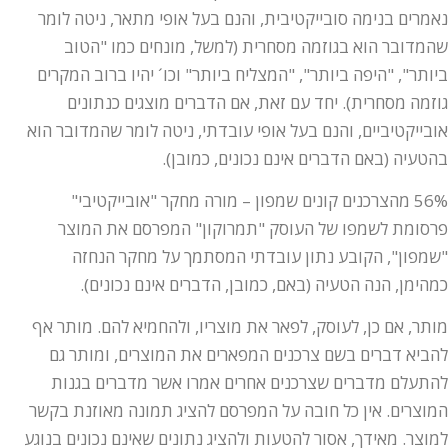
נאמרים בנימה סובייקטיבית, והנם בעל אופי מתאר, ניטה לומר
שהמדובר הוא בגוזמה מסחרית (למשל, מונחים כמו "הטוב
ביותר", "היפה ביותר", "המצליח ביותר" וכו´ יהיו ברוב המקרים
גוזמה מסחרית). יחד עם זאת, אם הדברים מוצגים כנתונים
אובייקטיביים, והנם בעל אופי עובדתי, ניטה לומר שהמדובר הוא
בהטעיה (באם הדברים אינם נכונים, כמובן).
56% מהצרכנים קונים שמפון – מורה מחקר "אובייקטיבי"
פרסומת לשמפו של העוסק "תמרוקון" המפרסם את המוצר
"שמפון", הקובע נתון עובדתי המסתמך על מחקר הנחזה
כמהימן, הנה הטעיה (באם, כמובן, הדברים אינם נכונים).
מותר, אם כן, לעוסק, לפאר את מוצריו, ולהחמיא להם. מותר אף
להביא דברים בשם צרכנים המפארים את המוצרים, ומותר גם
להתעלם מדברים שצרכנים אחרים אמרו אשר מדברים בגנות
המוצרים. אין כל חובה על המפרסם להציג תמונה מאוזנת בקשר
למוצר. מאידך, אסור להטעות ולהציג נתונים שאינם נכונים בנוגע