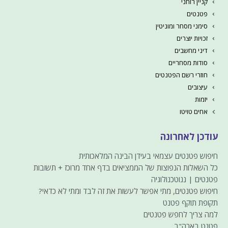
קניין רוחני
פטנטים
סימני מסחר ומוניטין
זכויות יוצרים
דיני מחשבים
סודות מסחריים
חוזרי רשם הפטנטים
עיצובים
יזמות
אחים טויטו
עודכן לאחרונה
חיפוש פטנטים עצמאי בעידן הבינה המלאכותית
כל השאלות הנפוצות של הממציאים בדף אחד מרוכז + תשובות
פטנטים | ננוטכנולוגיה
חיפוש פטנטים, מתי אפשר לעשות את זה לבד ומתי לא כדאי?
תקופת תוקף פטנט
למה צריך לחפש פטנטים
פטנט בארה"ב