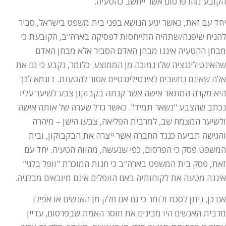
הקובע מהו פרסום אשר ייחשב כהטעיה.
יחד עם זאת, כאשר יגיע הנושא בפני בית משפט בישראל, סביר
להניח שיפנה/שתהיה התייחסות לפסיקה בארה"ב, הקובעת כי
מבחן ההטעיה איננו מבחן האדם הסביר אלא מבחן האדם
שהאינטיליגנציה שלו נמוכה מן הממוצע. כלומר, נקבע כי גם את
אלה שאינם נחשבים לאינטיליגנטיים אסור להטעות. דוגמא לכך
היא מקרה המתאר אישה אשר קנתה בקבוקון צבע לשיער עליו
נכתב שהצבע "נשאר תמיד". כאשר גדל שערה של אותה אישה
ולשיער המצמח שב, למרבית הפליאה, צבעו הישן – מיהרה
והגישה תביעה כנגד החברה אשר ייצרה את הבקבוקון, ובית
המשפט פסק כי הפרסום, כפי שנעשה, מהווה הטעיה. יחד עם
זאת, פסק בית המשפט בארה"ב כי חנות המוכרת "וופל בלגי"
איננה מטעה את לקוחותיה באם הוופלים אינם מיובאים מבלגיה.
אם כן, ניתן לסכם ולומר כי גם אם חלק מן האנשים או אפילו
מרבית האנשים היו מבינים את חוסר האמת שבפרסום, עדיין