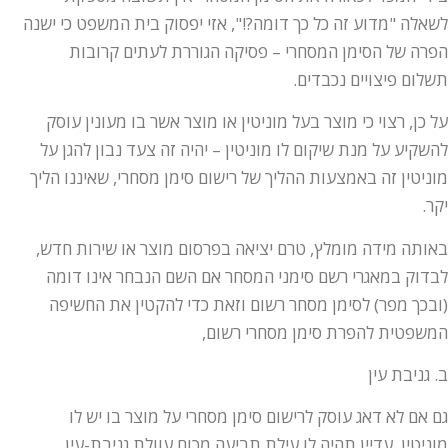
לשאלה "מדוע זה כל כך דומה?!", אזי יפסוק בית המשפט כי ישנה
הפרה של הסימן המסחרי – פסיקה הגוררת לעתים קרובות
תשלום פיצויים נכבדים.
על כן, רצוי כי מוצר בעל מוניטין או מוצר אשר בו מעונין עוסק
להשקיע על מנת שיקום לו מוניטין – יהיה זה צעד נבון להגן על
מוניטין זה באמצעות ההליך של רישום סימן מסחרי, שאיננו הליך
יקר.
באותה מידה מומלץ, טרם יציאה בפרסום מוצר או שירות חדש,
לבדוק במאגרי רשם סימני המסחר אם השם הנבחר אינו דומה
(ובכך מפר) לסימן מסחר רשום וזאת כדי להקטין את החשיפה
המשפטית להפרת סימן מסחרי רשום,
ב. גניבת עין
גם אם לא דאג עוסק לרישום סימן מסחרי על מוצר בו יש לו
מוניטין, עדיין תהיה לו עילת תביעה מכוח עוולת גניבת-עין