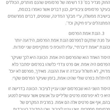
החוק מגדיר בס´ 13 רשימה של פרסומים שהנם מותרים, הכוללים
בעיקר פרסומים ציבוריים, כגון דברים אשר נאמרו בכנסת,
בישיבת ממשלה, ע"י מבקר המדינה, שופטים, דברים ממרשמים
המתנהלים ע"פ חיקוק וכד´.
הגנת אמת הפרסום
על מנת שתקום למפרסם הגנת אמת הפרסום, הידועה יותר
כהגנת "אמת דיברתי", עליו להוכיח כי מתקיימים שני יסודות.
היסוד האחד הוא שהפרסום היה אמת. הכוונה היא לכך שעיקר
הפרסום היה אמת. אם פרט צדדי כלשהו בפרסום יסתבר כלא
מדויק, לא תשלול עובדה זו את ההגנה. מאידך, מפרסם לא יוכל
להיתלות בפרט שולי שהינו אמת, בזמן שעיקר הפרסום שקרי.
היסוד השני הוא שבפרסום ישנו עניין לציבור. הכוונה בדרישה זו
היא כי לא יפורסמו פרטים שליליים על אנשים אשר עשויים לפגוע
בהם, אף אם פרטים אלה הם אמת. במרבית המקרים של
פרסומים מסחריים, ישנו עניין לציבור, שכן המדובר בעובדות