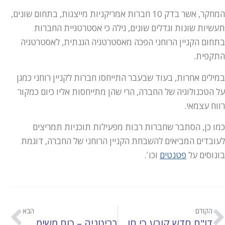
המחקר, אשר בדק 10 חברות אמריקניות מייצגות, בתחום שונים,
תעשיות שונות וגדלים שונים, גילה כי אסטרטגיית החברות
בתחום הקניין הרוחני הפכה מאסטרטגיה הגנתית, לאסטרטגיה
התקפית.
במילים אחרות, בעוד שבעבר התייחסו חברות לקניין רוחני כמגן
על הטכנולוגיה של החברה, הרי שהן מתייחסות אליו כיום כמקור
רווח עצמאי.
כמו כן, הסתבר שחברות רבות מפעילות תוכניות תמריצים
לעובדים המביאים להשבחת הקניין הרוחני של החברה, דוגמת
בונוסים על
פטנטים
וכו´.
הקודם
הבא
דו"ח חדש קובע כי חולים דווקא מפסידים מיבוא מקביל
בריטניה – כוח משימה חדש למלחמה בזיוף