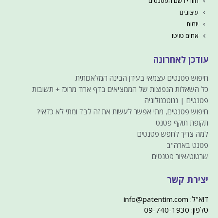
חוזרי רשם הפטנטים
עיצובים
יזמות
אחים טויטו
עודכן לאחרונה
חיפוש פטנטים עצמאי בעידן הבינה המלאכותית
כל השאלות הנפוצות של הממציאים בדף אחד מרוכז + תשובות
פטנטים | ננוטכנולוגיה
חיפוש פטנטים, מתי אפשר לעשות את זה לבד ומתי לא כדאי?
תקופת תוקף פטנט
למה צריך לחפש פטנטים
פטנט בארה"ב
שרטוט/איור פטנטים
יצירת קשר
דוא"ל: info@patentim.com
טלפון: 09-740-1930