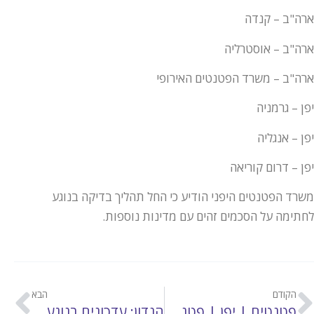
ארה"ב – קנדה
ארה"ב – אוסטרליה
ארה"ב – משרד הפטנטים האירופי
יפן – גרמניה
יפן – אנגליה
יפן – דרום קוריאה
משרד הפטנטים היפני הודיע כי החל תהליך בדיקה בנוגע
לחתימה על הסכמים זהים עם מדינות נוספות.
הקודם
הבא
פטנטים | יפן | פטנטביליות של תהליך לטיפול רפואי בגוף האדם ביפן
הנדון: עדכונים בנוגע לבקשות ה- PCT