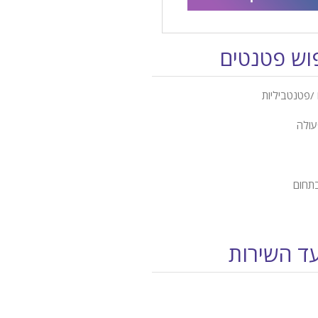
פוש פטנטים
/פטנטביליות
עולה
בתחום
עד השירות