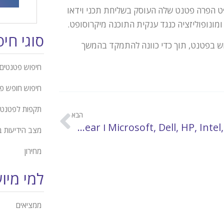
ת Burst.com טענה כי מיקרוסופט הפרה פטנט שלה העוסק בשליחת תכני וידאו
מונופוליזציה כנגד ענקית התוכנה מיקרוסופט.
סוגי חי
ש בפטנט, תוך כדי כוונה להתמקד בהמשך
חיפוש פטנטים 
חיפוש חופש פ
תקפות לפטנט
הבא
Microsoft, Dell, HP, Intel, Apple ו Netgear מתכוננות למאבק על פטנט אלחוטי
מצב הידיעות 
מחירון
למי מיו
ממציאים