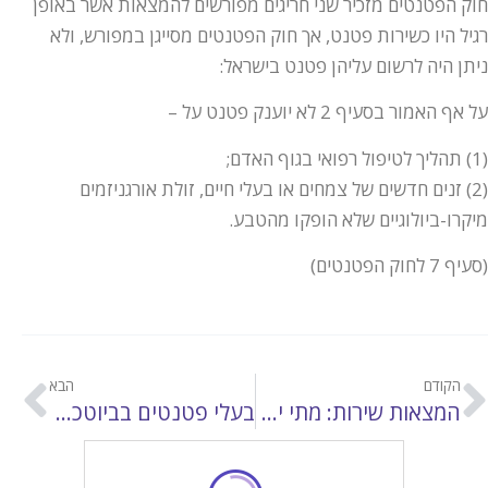
חוק הפטנטים מזכיר שני חריגים מפורשים להמצאות אשר באופן
רגיל היו כשירות פטנט, אך חוק הפטנטים מסייגן במפורש, ולא
ניתן היה לרשום עליהן פטנט בישראל:
על אף האמור בסעיף 2 לא יוענק פטנט על –
(1) תהליך לטיפול רפואי בגוף האדם;
(2) זנים חדשים של צמחים או בעלי חיים, זולת אורגניזמים
מיקרו-ביולוגיים שלא הופקו מהטבע.
(סעיף 7 לחוק הפטנטים)
הקודם
הבא
המצאות שירות: מתי יהיו הזכויות בהמצאה שייכות למעביד?
בעלי פטנטים בביוטכנולוגיה יזכו כעת להגנה גדולה יותר על זכויותיהם בארה"ב