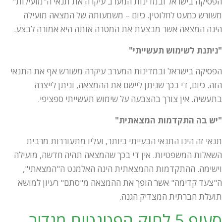
הפסיקה בישראל ובמדינות המערב עיקרה את תנאי ה"מועילות"
משורש כמעט לחלוטין. כיום – משמעותה של המצאה מועילה
הינה המצאה אשר מבצעת את המטרה אותה היא אמורה לבצע.
"ניתנת לשימוש תעשייתי"
הפסיקה בישראל ובמדינות המערב עיקרה משורש אף את התנאי
הזה. כיום, די בכך שניתן ליישם את ההמצאה, וניתן לייצרה
בתעשיה. אין צורך בהצבעה על שימוש תעשייתי ספציפי.
"יש בה התקדמות המצאתית"
תנאי זה הינו התנאי הבעייתי ביותר, ועליו מתעוררות מרבית
השאלות המשפטיות. אין די בכך שהמצאה תהיה חדשה, מועילה
וישימה. ההתקדמות ההמצאתית הינה האלמנט ה"המצאתי",
ה"צעד קדימה" אשר הופך את ההמצאה מ"סתם" רעיון למושא
תועלת חברתית המצדיק הגנה.
סעיף 5 לחוק הפטנטים מגדיר