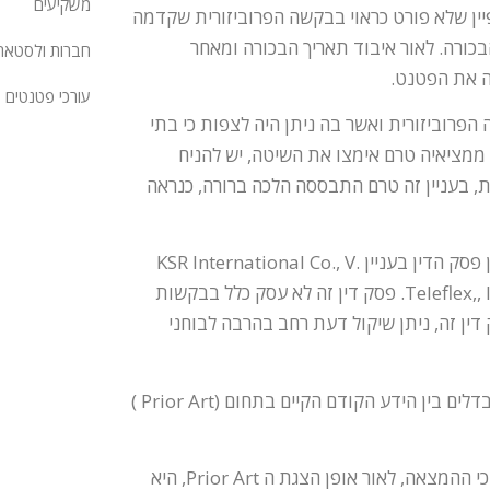
משקיעים
ן שלא פורט כראוי בבקשה הפרוביזורית שקדמה
כורה. לאור איבוד תאריך הבכורה ומאחר
חברות ולסטאר
ה את הפטנט.
עורכי פטנטים
פרוביזורית ואשר בה ניתן היה לצפות כי בתי
ממציאיה טרם אימצו את השיטה, יש להניח
, בעניין זה טרם התבססה הלכה ברורה, כנראה
פגיעה קשה נוספת ספג הליך הבקשה הפרוביזורית לאחרונה, עם מתן פסק הדין בעניין KSR International Co., V.
Teleflex,, Inc. 04-1350 (April 30, 2007), 82 USPQ2d 1385 (74 PTCJ 5). פסק דין זה לא עסק כלל בבקשות
ין זה, ניתן שיקול דעת רחב בהרבה לבוחני
מפסק הדין בעניין KSR אנו למדים כי יש לנסח בזהירות יתרה את ההבדלים בין הידע הקודם הקיים בתחום (Prior Art )
ניסוח שאינו זהיר עלול להביא את בוחן הפטנטים האמריקאי לקביעה כי ההמצאה, לאור אופן הצגת ה Prior Art, היא