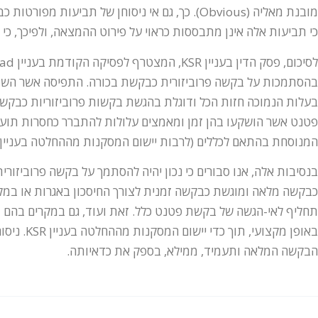
מובנת מאליה (Obvious). כך, גם אי ניסוחן של תביע
כי תביעות אלה אינן מתבססות כראוי על פירוט ההמצאה, ולפיכך, כי
בהסתמכות על בקשה פרוביזורית כבקשת בכורה. התפיסה אשר השתר
בעלות הנמוכה חזות הכל ודוגלת בהגשת בקשות פרוביזוריות כבקש
פטנט אשר הושקעו בהן זמן ומאמצים עלולות להתברר כחסרות תועל
המנוסחת בהתאם לכללים (לרבות יישום המסקנות מההחלטה בעניין KSR).
בנסיבות אלה, אנו סבורים כי נכון יהיה להסתמך על בקשה פרוביזו
כבקשה מלאה ומוגשת כבקשה זמנית לצורך החיסכון באגרות או במקר
תחליף לאי-הגשה של בקשת פטנט כלל. זאת ועוד, גם במקרים בהם מ
באופן מקצוע
הבקשה המלאה ותעמיד, ממילא, בספק את כדאיותה.