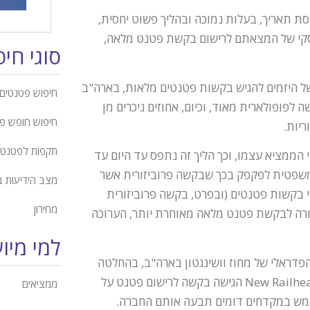
 תאריך, בעלות נמוכה ובהליך פשוט יחסית,
עסקי של המצאתם לרישום בקשת פטנט מלאה,
סוגי חי
ל היזמים להגיש בקשות פטנטים מלאות, בארה"ב
חיפוש פטנטים 
לפופולארית מאוד, וכיום, אחוזים ניכרים מן
חיפוש חופש פ
יות.
תקפות לפטנט
 הממציא עצמו, וכך הליך זה נתפס עד היום עד
המשפטית לפקפק בכך שבקשה פרוביזורית אשר
מצב הידיעות 
י בקשות פטנטים (ובפרט, בקשה פרוביזורית
מחירון
רה לבקשת פטנט מלאה מאוחרת יותר, הערוכה
למי מיו
דראלי של מחוז וושינגטון בארה"ב, בהחלטה
בעניין New Railhead MFG, LLC v. Vermeer Mfg. Co. חברת New Railhead הגישה בקשה לרישום פטנט על
ממציאים
מש במקדחים דומים תבעה אותם החברה.