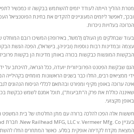
מטרת ההליך הייתה לעודד יזמים להשתמש בבקשה זו כמכשיר לתפיסת
ובכך, לאפשר ליזמים המעוניינים להקדים את בחינת הפוטנציאל ה
הכרוכה בעלויות ניכרות.
בעוד שבחלקים מן העולם (למשל, באירופה) המשיכו רובם המוחלט ש
עצמה ובמדינות רבות נוספות (וביניהן, בישראל), הפכה הגשת הבקשה 
הבקשות המוגשות כבקשות בכורה באותן מדינות הן בקשות פרוביזור
הגם שבקשת הפטנט הפרוביזורית יועדה, ככל הנראה, להיכתב על ידי
ידי ממציאים רבים, החלו כבר בשנים הראשונות מומחים בקהילייה 
אינה ערוכה באופן מקיף ומפורט ובהתאם לכללי הניסוח הנהוגים לגב
שאיננה כוללת את פרק ה"תביעות"), תוכל אמנם לשמש כבקשת בכו
באופן מקצועי.
חששות אלה הפכו להלכה ברורה עם מתן החלטתו של בית המשפט הפ
המצאת מקדח לקדיחה אופקית בסלע. כאשר המתחרים החלו להשת