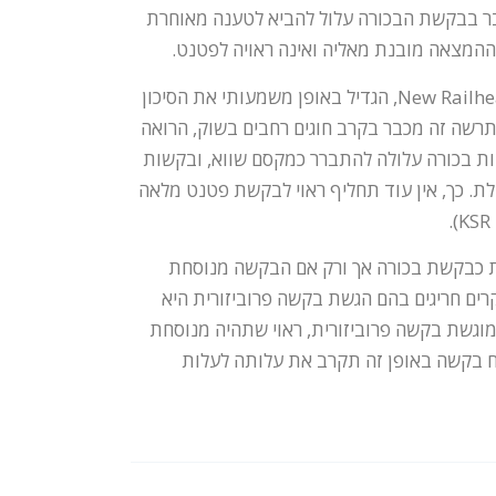
ות מפורטות כבר בבקשת הבכורה עלול להביא לטענה מאוחרת
 ההמצאה מובנת מאליה ואינה ראויה לפטנט.
לסיכום, פסק הדין בעניין KSR, המצטרף לפסיקה הקודמת בעניין New Railhead, הגדיל באופן משמעותי את הסיכון
שה זה מכבר בקרב חוגים רחבים בשוק, הרואה
ות בכורה עלולה להתברר כמקסם שווא, ובקשות
ת. כך, אין עוד תחליף ראוי לבקשת פטנט מלאה
רית כבקשת בכורה אך ורק אם הבקשה מנוסחת
ים חריגים בהם הגשת בקשה פרוביזורית היא
וגשת בקשה פרוביזורית, ראוי שתהיה מנוסחת
י, תוך כדי יישום המסקנות מההחלטה בעניין KSR. ניסוח בקשה באופן זה תקרב את עלותה לעלות