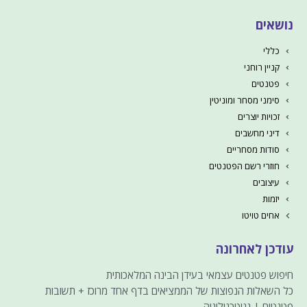
נושאים
כללי
קניין רוחני
פטנטים
סימני מסחר ומוניטין
זכויות יוצרים
דיני מחשבים
סודות מסחריים
חוזרי רשם הפטנטים
עיצובים
יזמות
אחים טויטו
עודכן לאחרונה
חיפוש פטנטים עצמאי בעידן הבינה המלאכותית
כל השאלות הנפוצות של הממציאים בדף אחד מרוכז + תשובות
פטנטים | ננוטכנולוגיה