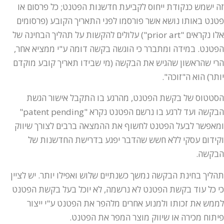
זה ישמש כנקודת ייחוס לקביעת חדשנות הפטנט; כל פרסום או
פטנט באותו נושא אשר פורסמו לפני התאריך הקובע (פרסומים
אלו נקראים "prior art") עלולים להקשות על תהליך הבחינה של
הפטנט. במידה ומתברר כי הוגשה בקשה דומה ע"י ממציא אחר,
הרי שהראשון שהגיש את הבקשה (מי שבידו תאריך קובע מוקדם
יותר) הוא ה"זוכה".
הסטטוס של בקשת הפטנט, מהרגע בו התקבל אישור הגשת
הבקשה ועד לרגע בו נרשם הפטנט נקרא "patent pending"
ומאפשר לבעל הפטנט לחשוף את ההמצאה ברבים לצורך שיווק
וקידום עסקי ללא חשש שהדבר יפגע בדרישת החדשנות של
הבקשה.
תהליך בחינת הבקשה נמשך כשנתיים שלוש ואפילו יותר. יש לציין
כי כל עוד בקשת הפטנט לא נרשמה, לא יוכל בעל בקשת הפטנט
לממש את זכותו ולמנוע אחרים מלהפר את הפטנט ע"י ייצור
פיתוח מכירה או שיווק מוצר המפר את הפטנט.