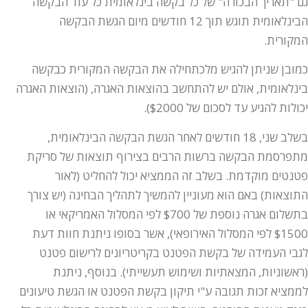
גם "תאריך הבכורה" של כל בקשה בינלאומית כל עוד הבקשה
הבינלאומית תוגש תוך 12 חודשים מיום הגשת הבקשה
המקורית.
כמובן שניתן להגיש מלכתחילה את הבקשה המקורית כבקשה
בינלאומית, אולם יש להתחשב בהוצאות האגרה, (הוצאות האגרה
יכולות להגיע עד לסכום של $2000).
בשלב שני, 18 חודשים לאחר הגשת הבקשה הבינלאומית,
מתפרסמת הבקשה ברשות הרבים בצירוף תוצאות של סריקת
פטנטים מוקדמת. בשלב זה הממציא יכול להחליט (לאור
התוצאות) באם הוא מעוניין להמשיך לתהליך הבחינה (יש צורך
בתשלום אגרה נוספת של $700 לפי המסלול האמריקאי או
$1500 לפי המסלול האירופאי), אשר בסופו ניתנת חוות דעת
לגבי העמידה של בקשת הפטנט בקריטריונים לרישום פטנט
(ראשוניות, המצאתיות ושימוש תעשייתי). בנוסף, ניתנת
לממציא זכות תגובה ע"י תיקון בקשת הפטנט או הגשת טיעונים