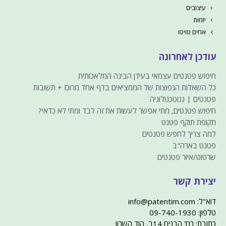
עיצובים
יזמות
אחים טויטו
עודכן לאחרונה
חיפוש פטנטים עצמאי בעידן הבינה המלאכותית
כל השאלות הנפוצות של הממציאים בדף אחד מרוכז + תשובות
פטנטים | ננוטכנולוגיה
חיפוש פטנטים, מתי אפשר לעשות את זה לבד ומתי לא כדאי?
תקופת תוקף פטנט
למה צריך לחפש פטנטים
פטנט בארה"ב
שרטוט/איור פטנטים
יצירת קשר
דוא"ל: info@patentim.com
טלפון: 09-740-1930
כתובת: רח' הבנים 14ב, הוד השרון