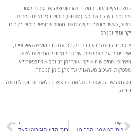
במצב הקיים, עורך המשרד להרמוניזציה של סימני מסחר
ומדגמים בשוק האירופאי (OHIM) חיפוש בכל מדינה ומדינה
בשוק, כאשר מוגשת בקשה לסימן מסחר אירופאי. חיפוש זה הינו
יקר וגוזל זמן רב.
שיטה זו הובילה לבעיות רבות, לפי עמדת המועצה האירופית,
אשר יגברו עם הצטרפותן של 10 המדינות החדשות לשוק
האירופי. החיפוש הוא יקר, עורך זמן רב ומביא לתוצאות לא
מספקות ולעיכוב משמעותי עד מתן סימן המסחר.
הצעתה של המועצה לבטל את החיפושים הלאומיים זוכה לתמיכה
רחבה.
הקודם
הבא
בית המשפט הבריטי מצמצם שוב את הגנת סימני המסחר
בית הדין האירופי לצדק ידון בשאלת מעמדם המשפטי של סימני מסחר מתארים