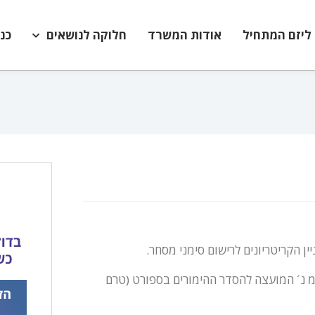
ליזם המתחיל
אודות המשרד
חלוקה לנושאים
כנ
ן הקריטריונים לרישום סימני מסחר.
ן מנויי טוטו זהב בע"מ נ´ המועצה להסדר ההימורים בספורט (טרם