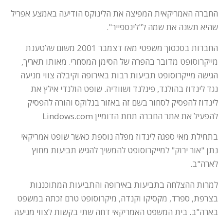
החברה האמריקאית המפיצה את הלינוקס הודיעה באמצע אפריל
שהיא תשנה את שמה ל"לינספייר".
החברות בסכסוך משפטי מאז דצמבר 2001 משום שלטענת
מייקרוסופט מדובר בהפרה של הסימן המסחרי. מאותו תאריך,
הגישה מייקרוסופט תביעות רבות באירופה וקיבלה צווי מניעה
נגד לינדוז בהולנד, פינלנד ושוודיה. שופט הולנדי אילץ את
לינדוז להפסיק לסחור בשם זה באזור בנלוקס והורה להפסיק
להפעיל את אתר החברה תחת הדומיין Lindows.com
בתחילת מאי ספגה לינדוז מפלה נוספת כאשר שופט אמריקאי
נתן "אור ירוק" למייקרוסופט להמשיך להגיש תביעות מחוץ
לארה"ב.
למרות ההצלחה בתביעות באירופה והתביעות המתוכננות
בצרפת, ספרד, מקסיקו וקנדה, מיקרוסופט טרם זכתה במשפט
בארה"ב. בית המשפט האמריקאי דחה שתי בקשות לצווי מניעה