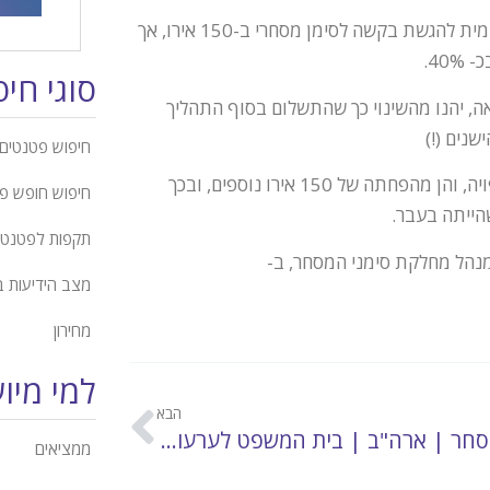
ההפחתה, אשר תיכנס לתוקפה בתחילת מאי, תעלה את האגרה הרשמית להגשת בקשה לסימן מסחרי ב-150 אירו, אך
40.
סוגי חי
אה, יהנו מהשינוי כך שהתשלום בסוף התהליך
נים (!)
חיפוש פטנטים 
בכך, ניתן כיום, עד כניסת התיקון לתוקף, ליהנות הן מההפחתה הצפויה, והן מהפחתה של 150 אירו נוספים, ובכך
חיפוש חופש פ
הייתה בעבר.
תקפות לפטנט
מנהל מחלקת סימני המסחר, ב-
מצב הידיעות 
מחירון
למי מיו
הבא
סימני מסחר | ארה"ב | בית המשפט לערעורים מרחיב הגנת סימן המסחר ומצמצם את יכולת החיפוש של הצרכנים
ממציאים