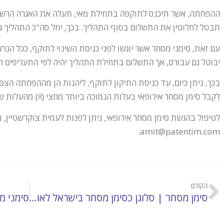
תבטל לחלוטין את התשלום בסוף התהליך. בכך, יוזל סה"כ התהליך בכ- %
עם זאת, סימני מסחר אשר יוגשו לפני כניסת השינוי לתוקף, ככל הנר
יבוטל גם עבורם, אך התשלום בתחילת התהליך יהיה לפי התעריפים היש
לקבל סימן מסחר אירופאי בעלות הנמוכה ביותר מחצי (!!) מהעלות ש
לטיפול בהגשת סימן מסחר אירופאי, ניתן לפנות לעמית צוקרשטיין, 
amit@patentim.com.
הקודם
סימן מסחר | סלוגן כסימן מסחר בישראל לאור ההחלטה בעניין A Diamond in Your Pocket