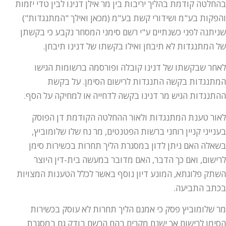
בהחלטה קודמת בהליך יריבות בין מר אילן דנינו לבין טדי יזמות
והפקות בע"מ ושידורי קשת בע"מ (מכאן ואילך "המתנגדות")
שניתנה לפני כשנתיים ע"י רשם סימני המסחר נקבע כי בקשתן
של המתנגדות לא תיבחן ואילו בקשתו של דנינו תיבחן.
לאחר שבקשתו של דנינו קובלה ופורסמה ברשומות הגישו
המתנגדות בקשה התנגדות לרישום הסימן. על בקשת
ההתנגדות הגיש מר דנינו בקשה לדחייה או למחיקה על הסף.
לאור טענת המתנגדות ולאור ההחלטה הקודמת דן הפוסק
בענייני קניין רוחני ברשות הפטנטים, מר נח שלו שלומוביץ,
בשאלה האם ניתן לדון במסגרת הליך תחרות בכשירות סימן
לרישום, ואם כך הדבר, האם מדובר במעשה בית-דין היוצר
השתק פלוגתא, המונע דיון נוסף באשר לכלל הטענות המצויות
בכתב התביעה.
מר שלומוביץ פסק כי אמנם הליך תחרות לא עוסק בכשירות
הסימן לרישום אך ישנם מקרים בהם הרשם בודק גם במסגרת