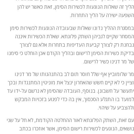
הליך זה שאלות הנוגעות לכשירות הסימן, זאת כאשר יש להן
השפעה ישירה על הליך התחרות.
במסגרת ההליך נדונו שאלות שבעובדה הנוגעות לכשירות סימן
המסחר שקיים לגביהן השתק פלוגתא. שאלת הכשירות איננה
נבחנת רק לצורך קביעת העדיפות בתחרות אלא גם לצורך
בדיקת כשירות הסימן לרישום ובהליך הקודם אכן הוחלט כי סימנו
של מר דנינו כשיר לרישום.
מר שלומוביץ אף שלל חוסר תום לב בהתנהגותו של מר דנינו
וציין כי לא קיים חשש שהאחרון ינצל את מוניטין המתנגדות ובכך
יתעשר על חשבונן. בנוסף, העובדה שהסימן לא נרשם על-ידו עד
למועד בו התגלע הסכסוך, אין בה כדי לפגוע בזכויות המבקש
ולהצביע על שיהוי.
עם זאת, השתק הפלוגתא לאור ההחלטה הקודמת, לא חל על שני
נושאים, הנוגעים לכשירות רישום הסימן, אשר אוזכרו בכתב