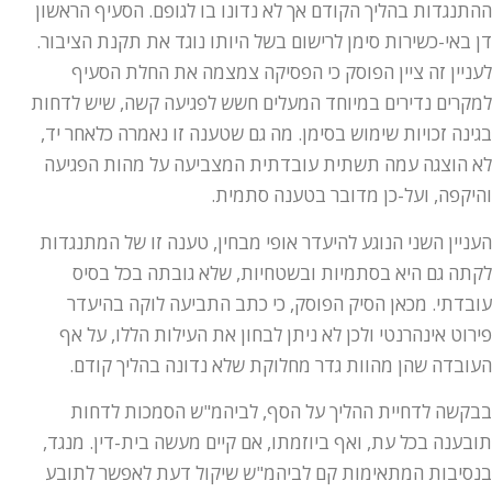
ההתנגדות בהליך הקודם אך לא נדונו בו לגופם. הסעיף הראשון
דן באי-כשירות סימן לרישום בשל היותו נוגד את תקנת הציבור.
לעניין זה ציין הפוסק כי הפסיקה צמצמה את החלת הסעיף
למקרים נדירים במיוחד המעלים חשש לפגיעה קשה, שיש לדחות
בגינה זכויות שימוש בסימן. מה גם שטענה זו נאמרה כלאחר יד,
לא הוצגה עמה תשתית עובדתית המצביעה על מהות הפגיעה
והיקפה, ועל-כן מדובר בטענה סתמית.
העניין השני הנוגע להיעדר אופי מבחין, טענה זו של המתנגדות
לקתה גם היא בסתמיות ובשטחיות, שלא גובתה בכל בסיס
עובדתי. מכאן הסיק הפוסק, כי כתב התביעה לוקה בהיעדר
פירוט אינהרנטי ולכן לא ניתן לבחון את העילות הללו, על אף
העובדה שהן מהוות גדר מחלוקת שלא נדונה בהליך קודם.
בבקשה לדחיית ההליך על הסף, לביהמ"ש הסמכות לדחות
תובענה בכל עת, ואף ביוזמתו, אם קיים מעשה בית-דין. מנגד,
בנסיבות המתאימות קם לביהמ"ש שיקול דעת לאפשר לתובע