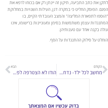
לתקן את כתב התביעה, תיקון זה יינתן רק אם בכוחו לרפא את
הפגם. הפוסק החליט כי במקרה דנן, העילות השנויות במחלוקת
"הוספו לתפארת המליצה" והמצב העובדתי הקיים, בו
המתנגדות עצמן משתמשות בסימן ומעוניינות ברישומו, אינו
עולה בקנה אחד עם טענותיהן.
הוחלט על סילוק ההתנגדות על הסף.
הקודם
הבא
מחשב לכל ילד- נדחתה תביעת העמותה "המפעל הלאומי לפיתוח חברתי" לשימוש ייחודי בשם "מחשב לכל ילד".
הודו לא הצטרפה לפרוטוקול מדריד