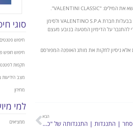
VALENTINI CLASSI".
פוסק בקניין רוחני קבע כי יש בסימנים דימיון לסימנים רשומים אחרים בבעלות חברת VALENTINO S.P.A ולסימן
סוגי חי
 שבין הסימנים כדי להתגבר על הדימיון המטעה בנובע מעצם
חיפוש פטנטים 
ת אלא ניסיון לחקות את מותג האופנה המפורסם
חיפוש חופש פ
תקפות לפטנט
מצב הידיעות 
מחירון
למי מיו
הבא
ממציאים
סימני מסחר | התנגדות | התנגדותה של "כאוס" לרישום סימן מסחר מתחרה נדחתה