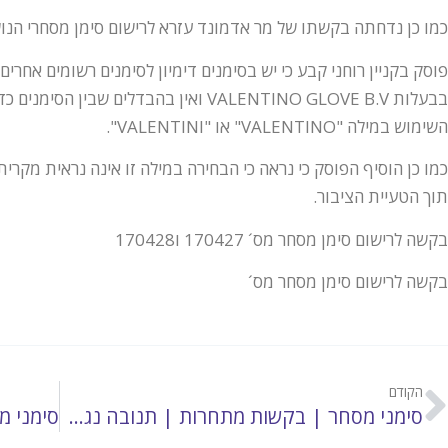
כמו כן נדחתה בקשתו של מר אדמונד עזרא לרישום סימן מסחרי הנושא את המילים: "C
בבעלות VALENTINO GLOVE B.V ואין בהבדלים
השימוש במילה "VALENTINO" או "VALENTINI".
כמו כן הוסיף הפוסק כי נראה כי הבחירה במילה זו אינה נראית מקרי
תוך הטעיית הציבור.
בקשה לרישום סימן מסחר מס´ 170427 ו170428
בקשה לרישום סימן מסחר מס´
הקודם
סימני מסחר | בקשות מתחרות | תנובה נגד יטבתה בעניין סימן המסחר "אשל"